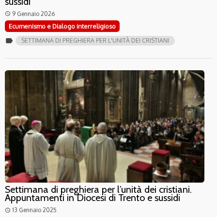
sussidi
9 Gennaio 2026
access_time
Ecumenismo e Dialogo interreligioso
label
SETTIMANA DI PREGHIERA PER L'UNITÀ DEI CRISTIANI
Settimana di preghiera per l’unità dei cristiani.
Appuntamenti in Diocesi di Trento e sussidi
13 Gennaio 2025
access_time