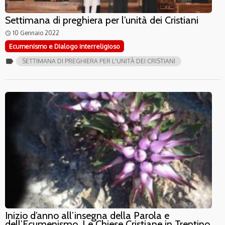
Settimana di preghiera per l’unità dei Cristiani
10 Gennaio 2022
access_time
Ecumenismo e Dialogo interreligioso
label
SETTIMANA DI PREGHIERA PER L'UNITÀ DEI CRISTIANI
Inizio d’anno all’insegna della Parola e
dell’Ecumenismo. Le Chiese Cristiane in Trentino