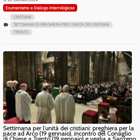
Ecumenismo e Dialogo interreligioso
CRISTIANI
label
SETTIMANA DI PREGHIERA PER L'UNITÀ DEI CRISTIANI
TRENTO
Settimana per l’unità dei cristiani: preghiera per la
pace ad Arco (19 gennaio), incontro del Consiglio
di Chiese a Trento (19 gennaio) e veglia a Sanzeno