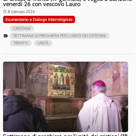
venerdì 26 con vescovo Lauro
8 Gennaio 2024
access_time
Ecumenismo e Dialogo interreligioso
CRISTIANI
label
SETTIMANA DI PREGHIERA PER L'UNITÀ DEI CRISTIANI
TRENTO
UNITÀ