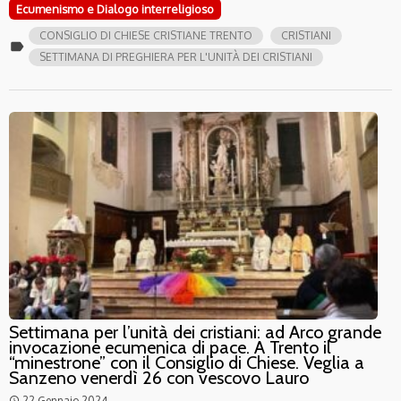
Ecumenismo e Dialogo interreligioso
CONSIGLIO DI CHIESE CRISTIANE TRENTO
CRISTIANI
label
SETTIMANA DI PREGHIERA PER L'UNITÀ DEI CRISTIANI
Settimana per l’unità dei cristiani: ad Arco grande
invocazione ecumenica di pace. A Trento il
“minestrone” con il Consiglio di Chiese. Veglia a
Sanzeno venerdì 26 con vescovo Lauro
22 Gennaio 2024
access_time