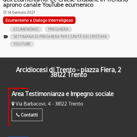
aprono canale YouTube ecumenico
14 Gennaio 2021
access_time
Ecumenismo e Dialogo interreligioso
ECUMENISMO
PREGHIERA
label
SETTIMANA DI PREGHIERA PER L'UNITÀ DEI CRISTIANI
YOUTUBE
Arcidiocesi di Trento - piazza Fiera, 2
38122 Trento
Area Testimonianza e Impegno sociale
Via Barbacovi, 4 - 38122 Trento
Contatti