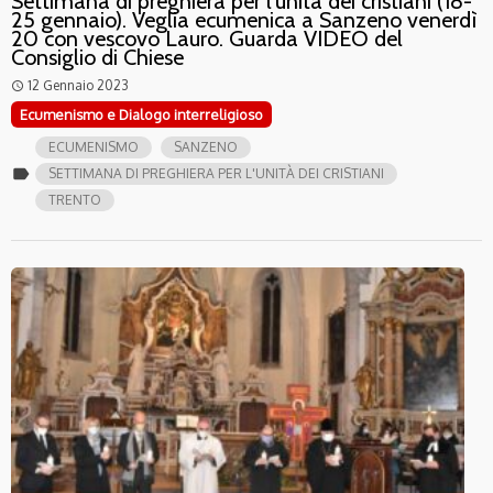
Settimana di preghiera per l’unità dei cristiani (18-
25 gennaio). Veglia ecumenica a Sanzeno venerdì
20 con vescovo Lauro. Guarda VIDEO del
Consiglio di Chiese
12 Gennaio 2023
access_time
Ecumenismo e Dialogo interreligioso
ECUMENISMO
SANZENO
label
SETTIMANA DI PREGHIERA PER L'UNITÀ DEI CRISTIANI
TRENTO