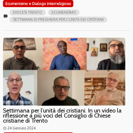
Ecumenismo e Dialogo interreligioso
DIOCESI TRENTO
ECUMENISMO
label
SETTIMANA DI PREGHIERA PER L'UNITÀ DEI CRISTIANI
Settimana per l’unità dei cristiani. In un video la
riflessione a più voci del Consiglio di Chiese
cristiane di Trento
24 Gennaio 2024
access_time