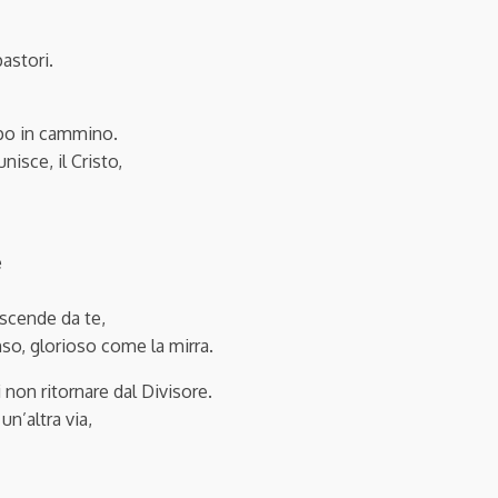
pastori.
uppo in cammino.
isce, il Cristo,
e
iscende da te,
o, glorioso come la mirra.
non ritornare dal Divisore.
n’altra via,