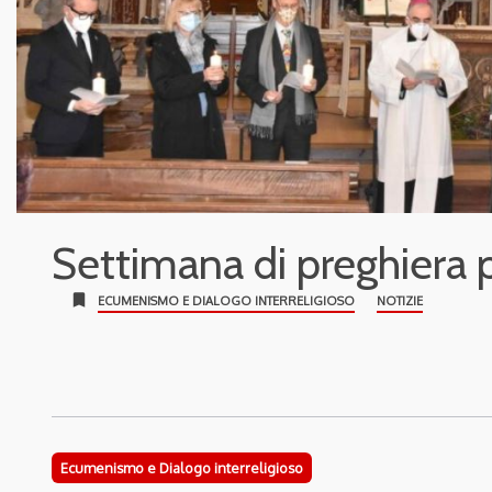
Settimana di preghiera pe
bookmark
ECUMENISMO E DIALOGO INTERRELIGIOSO
NOTIZIE
Ecumenismo e Dialogo interreligioso