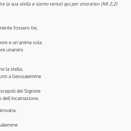
re la sua stella
e siamo venuti qui per onorarlo» (Mt 2,2)
riente fossero tre,
ore e un’anima sola.
ere unanimi
o la stella,
iunti a Gerusalemme
iscepoli del Signore
o dell’incarnazione.
arovana,
usalemme