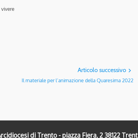
 vivere
Articolo successivo
navigate_next
Il materiale per l’animazione della Quaresima 2022
rcidiocesi di Trento - piazza Fiera, 2 38122 Tren