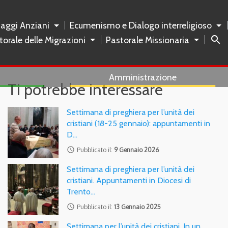
naggi Anziani
Ecumenismo e Dialogo interreligioso
search
torale delle Migrazioni
Pastorale Missionaria
Amministrazione
Ti potrebbe interessare
Settimana di preghiera per l’unità dei
cristiani (18-25 gennaio): appuntamenti in
D…
access_time
Pubblicato il:
9 Gennaio 2026
Settimana di preghiera per l’unità dei
cristiani. Appuntamenti in Diocesi di
Trento…
access_time
Pubblicato il:
13 Gennaio 2025
Settimana per l’unità dei cristiani. In un