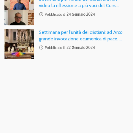
video la riflessione a più voci del Cons…
access_time
Pubblicato il:
24 Gennaio 2024
Settimana per l’unità dei cristiani: ad Arco
grande invocazione ecumenica di pace. …
access_time
Pubblicato il:
22 Gennaio 2024