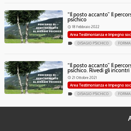
“Il posto accanto” Il perco
psichico
18 Febbraio 2022
access_time
Area Testimonianza e Impegno soc
label
DISAGIO PSICHICO
FORMA
“Il posto accanto” Il perco
psichico. Rivedi gli incontri
21 Ottobre 2021
access_time
Area Testimonianza e Impegno soc
label
DISAGIO PSICHICO
FORMA
A