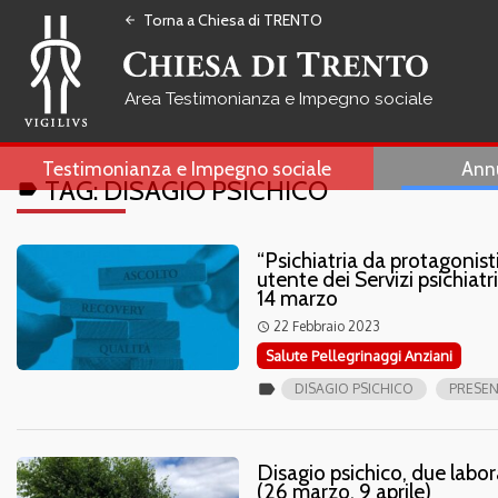
Torna a Chiesa di TRENTO
arrow_back
Testimonianza e Impegno sociale
Testimonianza e Impegno sociale
Ann
TAG:
DISAGIO PSICHICO
label
“Psichiatria da protagonisti
utente dei Servizi psichiat
14 marzo
22 Febbraio 2023
access_time
Salute Pellegrinaggi Anziani
label
DISAGIO PSICHICO
PRESEN
Disagio psichico, due labo
(26 marzo, 9 aprile)