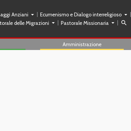
naggi Anziani
Ecumenismo e Dialogo interreligioso
search
torale delle Migrazioni
Pastorale Missionaria
Amministrazione