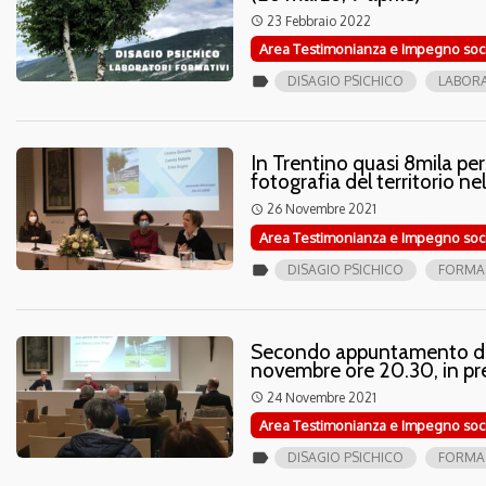
23 Febbraio 2022
access_time
Area Testimonianza e Impegno soc
label
DISAGIO PSICHICO
LABOR
In Trentino quasi 8mila pe
fotografia del territorio n
26 Novembre 2021
access_time
Area Testimonianza e Impegno soc
label
DISAGIO PSICHICO
FORMA
Secondo appuntamento di a
novembre ore 20.30, in pr
24 Novembre 2021
access_time
Area Testimonianza e Impegno soc
label
DISAGIO PSICHICO
FORMA