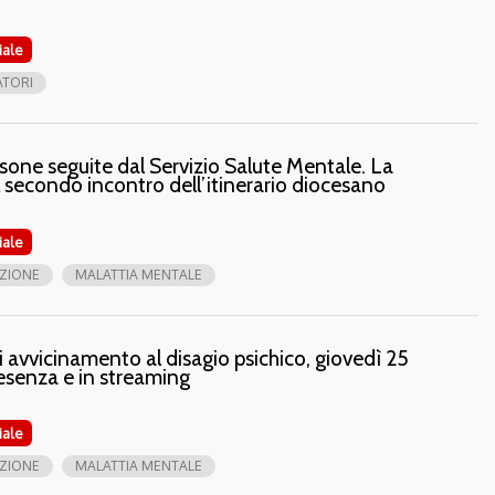
iale
ATORI
rsone seguite dal Servizio Salute Mentale. La
el secondo incontro dell’itinerario diocesano
iale
ZIONE
MALATTIA MENTALE
vvicinamento al disagio psichico, giovedì 25
esenza e in streaming
iale
ZIONE
MALATTIA MENTALE