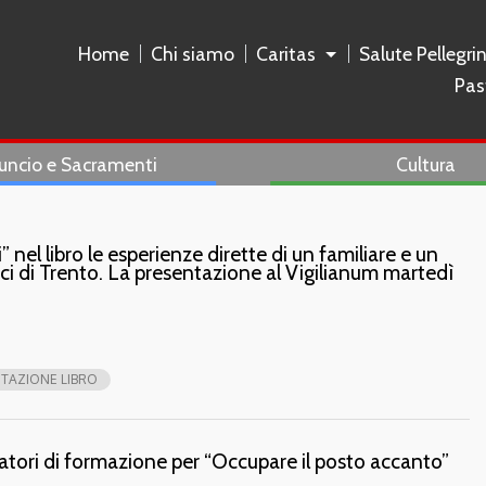
Home
Chi siamo
Caritas
Salute Pellegri
Pas
uncio e Sacramenti
Cultura
” nel libro le esperienze dirette di un familiare e un
rici di Trento. La presentazione al Vigilianum martedì
TAZIONE LIBRO
ratori di formazione per “Occupare il posto accanto”