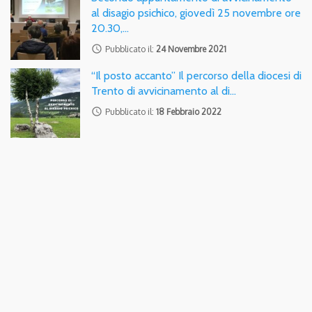
al disagio psichico, giovedì 25 novembre ore
20.30,…
access_time
Pubblicato il:
24 Novembre 2021
“Il posto accanto” Il percorso della diocesi di
Trento di avvicinamento al di…
access_time
Pubblicato il:
18 Febbraio 2022