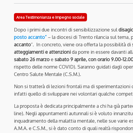
Area Testimonianza e Impegno sociale
Dopo i primi due incontri di sensibilizzazione sul
disagi
posto accanto”
– la diocesi di Trento rilancia sul tema
accanto
“. In concreto, viene ora offerta la possibilità di
atteggiamenti e attenzioni
da porre in essere davanti al
sabato 26 marzo
e
sabato 9 aprile, con orario 9.00-12.00 
rispetto delle norme COVID). Saranno guidati
dagli ope
Centro Salute Mentale (C.S.M.).
Non si tratterà di lezioni frontali ma di sperimentazioni
infatti quello di sviluppare nei volontari qualche comp
La proposta è dedicata principalmente a chi ha già parte
line). Negli appuntamenti autunnali si è voluto innanzitut
inquadramento della malattia mentale, nelle sue varie es
A.M.A. e C.S.M., si è dato conto di quali realtà rispondo