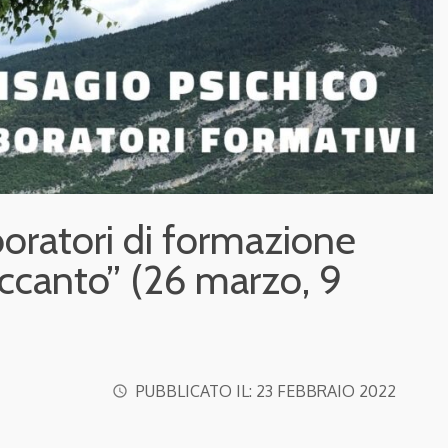
boratori di formazione
accanto” (26 marzo, 9
PUBBLICATO IL:
23 FEBBRAIO 2022
access_time