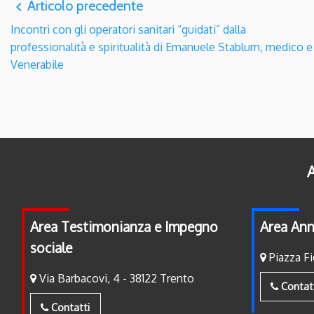
Articolo precedente
navigate_before
Incontri con gli operatori sanitari “guidati” dalla
professionalità e spiritualità di Emanuele Stablum, medico e
Venerabile
A
Area Testimonianza e Impegno
Area Ann
sociale
Piazza Fi
Via Barbacovi, 4 - 38122 Trento
Contat
Contatti