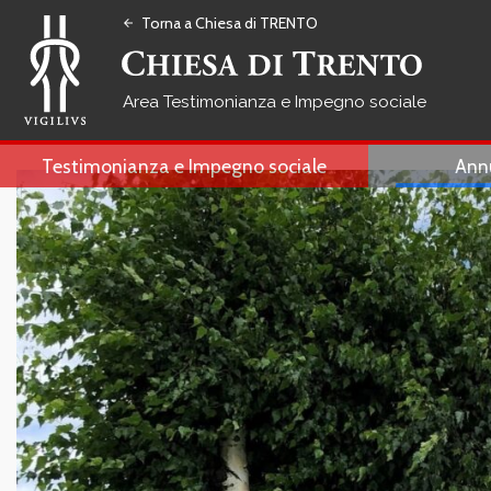
Torna a Chiesa di TRENTO
arrow_back
Testimonianza e Impegno sociale
Testimonianza e Impegno sociale
Ann