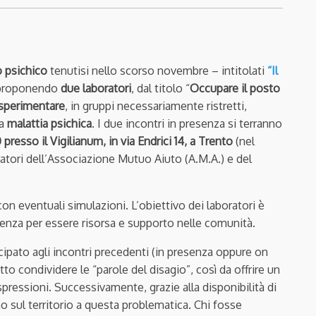
o psichico
tenutisi nello scorso novembre – intitolati
“Il
, proponendo
due laboratori
, dal titolo “
Occupare il posto
sperimentare
, in gruppi necessariamente ristretti,
la
malattia psichica
. I due incontri in presenza si terranno
presso il Vigilianum, in via Endrici 14, a Trento
(nel
ratori dell’Associazione Mutuo Aiuto (A.M.A.) e del
 con eventuali simulazioni.
L’obiettivo dei laboratori è
etenza per essere risorsa e supporto nelle comunità.
cipato agli incontri precedenti (in presenza oppure on
to condividere le “parole del disagio”, così da offrire un
pressioni. Successivamente, grazie alla disponibilità di
no sul territorio a questa problematica. Chi fosse