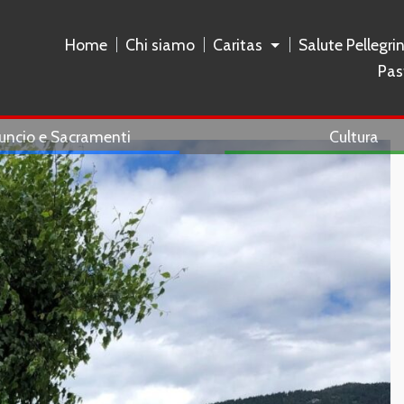
Home
Chi siamo
Caritas
Salute Pellegri
Pas
uncio e Sacramenti
Cultura