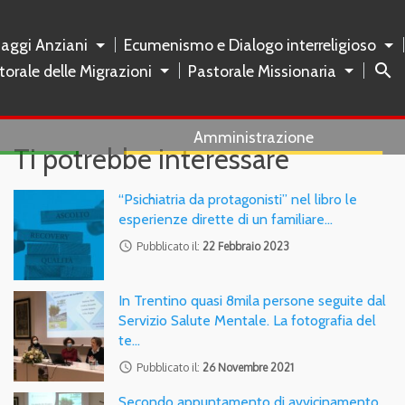
naggi Anziani
Ecumenismo e Dialogo interreligioso
search
torale delle Migrazioni
Pastorale Missionaria
Amministrazione
Ti potrebbe interessare
“Psichiatria da protagonisti” nel libro le
esperienze dirette di un familiare…
access_time
Pubblicato il:
22 Febbraio 2023
In Trentino quasi 8mila persone seguite dal
Servizio Salute Mentale. La fotografia del
te…
access_time
Pubblicato il:
26 Novembre 2021
Secondo appuntamento di avvicinamento