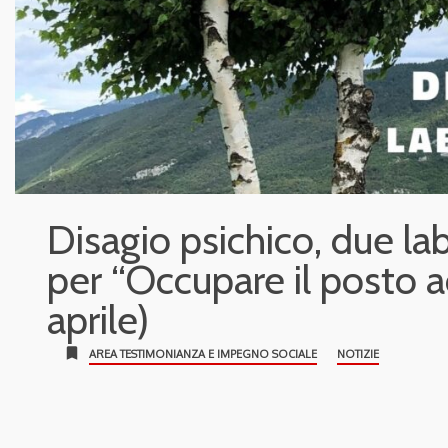
Disagio psichico, due la
per “Occupare il posto 
aprile)
bookmark
AREA TESTIMONIANZA E IMPEGNO SOCIALE
NOTIZIE