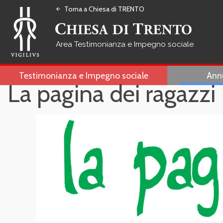
Torna a Chiesa di TRENTO
arrow_back
Testimonianza e Impegno sociale
Testimonianza e Impegno sociale
Ann
La pagina dei ragazzi