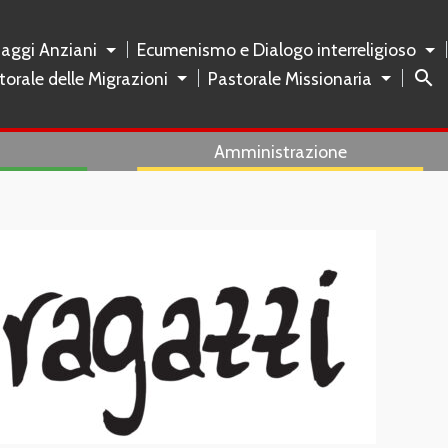
naggi Anziani
Ecumenismo e Dialogo interreligioso
search
torale delle Migrazioni
Pastorale Missionaria
Amministrazione