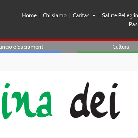
Home
Chi siamo
Caritas
Salute Pellegri
Pas
uncio e Sacramenti
Cultura