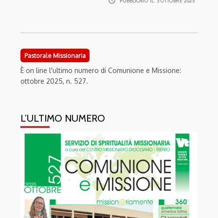
access_time
PUBBLICATO IL:
3 OTTOBRE 2025
Pastorale Missionaria
È on line l'ultimo numero di Comunione e Missione:
ottobre 2025, n. 527.
L’ULTIMO NUMERO