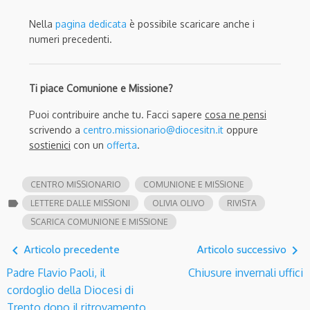
Nella
pagina dedicata
è possibile scaricare anche i
numeri precedenti.
Ti piace Comunione e Missione?
Puoi contribuire anche tu. Facci sapere
cosa ne pensi
scrivendo a
centro.missionario@diocesitn.it
oppure
sostienici
con un
offerta
.
CENTRO MISSIONARIO
COMUNIONE E MISSIONE
label
LETTERE DALLE MISSIONI
OLIVIA OLIVO
RIVISTA
SCARICA COMUNIONE E MISSIONE
navigate_before
navigate_next
Articolo precedente
Articolo successivo
Padre Flavio Paoli, il
Chiusure invernali uffici
cordoglio della Diocesi di
Trento dopo il ritrovamento