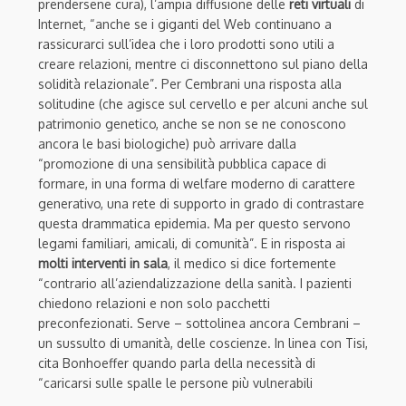
prendersene cura), l’ampia diffusione delle
reti virtuali
di
Internet, “anche se i giganti del Web continuano a
rassicurarci sull’idea che i loro prodotti sono utili a
creare relazioni, mentre ci disconnettono sul piano della
solidità relazionale”. Per Cembrani una risposta alla
solitudine (che agisce sul cervello e per alcuni anche sul
patrimonio genetico, anche se non se ne conoscono
ancora le basi biologiche) può arrivare dalla
“promozione di una sensibilità pubblica capace di
formare, in una forma di welfare moderno di carattere
generativo, una rete di supporto in grado di contrastare
questa drammatica epidemia. Ma per questo servono
legami familiari, amicali, di comunità”. E in risposta ai
molti interventi in sala
, il medico si dice fortemente
“contrario all’aziendalizzazione della sanità. I pazienti
chiedono relazioni e non solo pacchetti
preconfezionati. Serve – sottolinea ancora Cembrani –
un sussulto di umanità, delle coscienze. In linea con Tisi,
cita Bonhoeffer quando parla della necessità di
“caricarsi sulle spalle le persone più vulnerabili