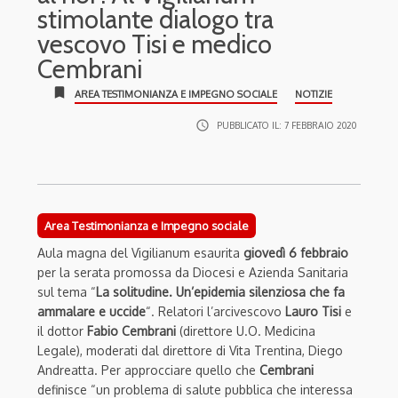
stimolante dialogo tra
vescovo Tisi e medico
Cembrani
bookmark
AREA TESTIMONIANZA E IMPEGNO SOCIALE
NOTIZIE
access_time
PUBBLICATO IL:
7 FEBBRAIO 2020
Area Testimonianza e Impegno sociale
Aula magna del Vigilianum esaurita
giovedì 6 febbraio
per la serata promossa da Diocesi e Azienda Sanitaria
sul tema “
La solitudine. Un’epidemia silenziosa che fa
ammalare e uccide
“. Relatori l’arcivescovo
Lauro Tisi
e
il dottor
Fabio Cembrani
(direttore U.O. Medicina
Legale), moderati dal direttore di Vita Trentina, Diego
Andreatta. Per approcciare quello che
Cembrani
definisce “un problema di salute pubblica che interessa