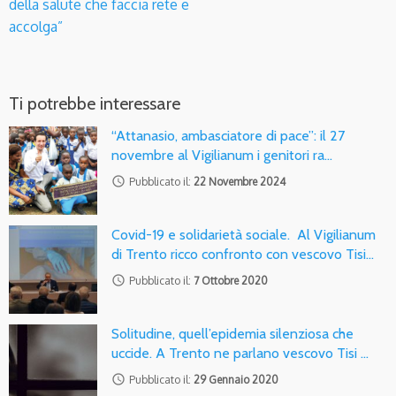
della salute che faccia rete e
accolga”
Ti potrebbe interessare
“Attanasio, ambasciatore di pace”: il 27
novembre al Vigilianum i genitori ra…
access_time
Pubblicato il:
22 Novembre 2024
Covid-19 e solidarietà sociale. Al Vigilianum
di Trento ricco confronto con vescovo Tisi…
access_time
Pubblicato il:
7 Ottobre 2020
Solitudine, quell’epidemia silenziosa che
uccide. A Trento ne parlano vescovo Tisi …
access_time
Pubblicato il:
29 Gennaio 2020