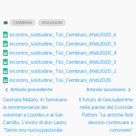
label
CEMBRANI
VIGILIANUM
incontro_solitudine_Tisi_Cembrani_6feb2020_6
incontro_solitudine_Tisi_Cembrani_6feb2020_5
incontro_solitudine_Tisi_Cembrani_6feb2020_4
incontro_solitudine_Tisi_Cembrani_6feb2020_3
incontro_solitudine_Tisi_Cembrani_6feb2020_2
incontro_solitudine_Tisi_Cembrani_6feb2020
navigate_before
navigate_next
Articolo precedente
Articolo successivo
Giornata Malato, in Seminario
Il futuro di Gerusalemme
le testimonianze dei
nelle parole del Custode
volontari a Lourdes e al San
Patton: “Le antiche fedi
Camillo. L’invito di don Lauro:
devono continuare a
“Serve una nuova pastorale
convivere”