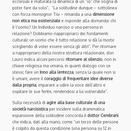
ecclesiali è maturata la dinamica di un “io” che sogna di
poter fare da solo”. “La solitudine dunque – sottolinea
con forza monsignor Tisi – rimanda a una
dimensione
non etica ma esistenziale
e risponde alla domanda: chi
è l’uomo? Un Individuo narciso o una persona in
relazione? Dobbiamo riappropriarci dei fondamenti
culturali: un uomo che è tutto relazione si dà la morte
scegliendo di voler essere senza gli altri”. Per ritornare
a riappropriarci della nostra struttura relazionale, don
Lauro indica alcuni percorsi:
r
itornare al silenzio
, non in
chiave religiosa ma umana, in quanti dialogo con se
stessi; fare un
Inno alla lentezza
, senza la quale non si
è umani; avere
il
coraggio di frequentare idee diverse
dalla propria
, imparare a udire la voce dell’altro e
ospitare le sue
ferite, rendendosi a lui vulnerabile”.
Sulla necessità di
agire alla base culturale di una
società narcisistica
per incidere sulla drammatica
espansione della solitudine concorda il
dottor Cembrani
che indica, dati alla mano, come “un terzo delle persone
è colpito da questa condizione (una persona su 12 in