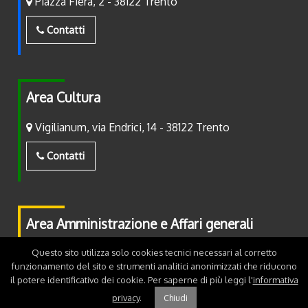
Piazza Fiera, 2 - 38122 Trento
Contatti
Area Cultura
Vigilianum, via Endrici, 14 - 38122 Trento
Contatti
Area Amministrazione e Affari generali
Piazza Fiera, 2 - 38122 Trento
Questo sito utilizza solo cookies tecnici necessari al corretto
funzionamento del sito e strumenti analitici anonimizzati che riducono
il potere identificativo dei cookie. Per saperne di più leggi l'
informativa
Contatti
privacy
.
Chiudi