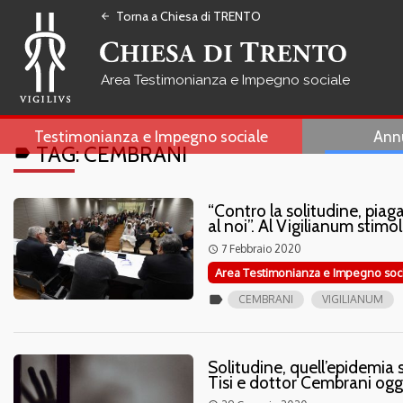
Torna a Chiesa di TRENTO
arrow_back
Testimonianza e Impegno sociale
Testimonianza e Impegno sociale
Ann
TAG:
CEMBRANI
label
“Contro la solitudine, pia
al noi”. Al Vigilianum sti
7 Febbraio 2020
access_time
Area Testimonianza e Impegno soc
label
CEMBRANI
VIGILIANUM
Solitudine, quell’epidemia
Tisi e dottor Cembrani ogg