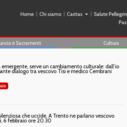
Home
Chi siamo
Caritas
Salute Pellegri
Pas
uncio e Sacramenti
Cultura
ga emergente, serve un cambiamento culturale: dall’io
molante dialogo tra vescovo Tisi e medico Cembrani
iale
 silenziosa che uccide. A Trento ne parlano vescovo
i, 6 febbraio ore 20.30