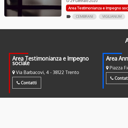
29 Gennaio 2020
access_time
Area Testimonianza e Impegno soc
label
CEMBRANI
VIGILIANUM
A
Area Testimonianza e Impegno
Area Ann
sociale
Piazza Fi
Via Barbacovi, 4 - 38122 Trento
Contat
Contatti