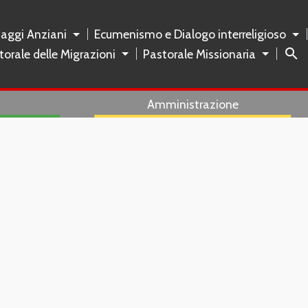
naggi Anziani
Ecumenismo e Dialogo interreligioso
search
torale delle Migrazioni
Pastorale Missionaria
Amministrazione