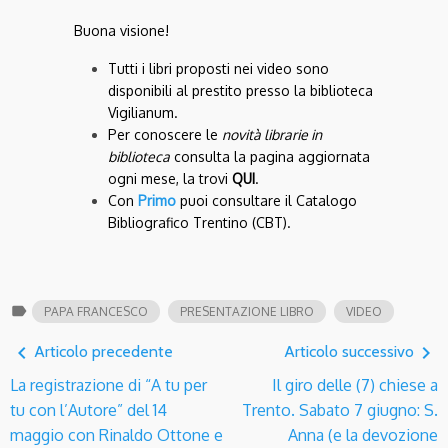
Buona visione!
Tutti i libri proposti nei video sono
disponibili al prestito presso la biblioteca
Vigilianum.
Per conoscere le
novità librarie in
biblioteca
consulta la pagina aggiornata
ogni mese, la trovi
QUI
.
Con
Primo
puoi consultare il Catalogo
Bibliografico Trentino (CBT).
label
PAPA FRANCESCO
PRESENTAZIONE LIBRO
VIDEO
navigate_before
navigate_next
Articolo precedente
Articolo successivo
La registrazione di “A tu per
Il giro delle (7) chiese a
tu con l’Autore” del 14
Trento. Sabato 7 giugno: S.
maggio con Rinaldo Ottone e
Anna (e la devozione