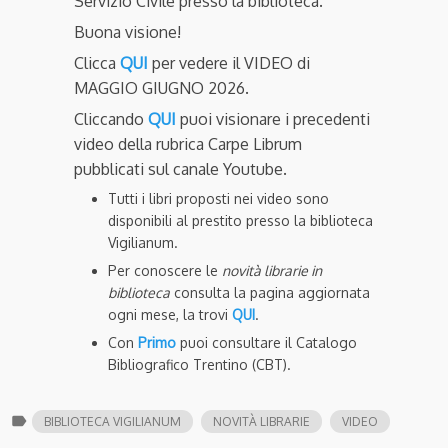
Servizio Civile presso la biblioteca.
Buona visione!
Clicca
QUI
per vedere il VIDEO di
MAGGIO GIUGNO 2026.
Cliccando
QUI
puoi visionare i precedenti
video della rubrica Carpe Librum
pubblicati sul canale Youtube.
Tutti i libri proposti nei video sono
disponibili al prestito presso la biblioteca
Vigilianum.
Per conoscere le
novità librarie in
biblioteca
consulta la pagina aggiornata
ogni mese, la trovi
QUI
.
Con
Primo
puoi consultare il Catalogo
Bibliografico Trentino (CBT).
label
BIBLIOTECA VIGILIANUM
NOVITÀ LIBRARIE
VIDEO