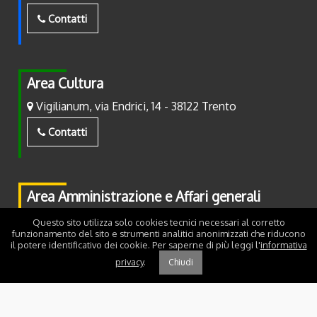
Contatti
Area Cultura
Vigilianum, via Endrici, 14 - 38122 Trento
Contatti
Area Amministrazione e Affari generali
Piazza Fiera, 2 - 38122 Trento
Questo sito utilizza solo cookies tecnici necessari al corretto
funzionamento del sito e strumenti analitici anonimizzati che riducono
il potere identificativo dei cookie. Per saperne di più leggi l'
informativa
Contatti
privacy
.
Chiudi