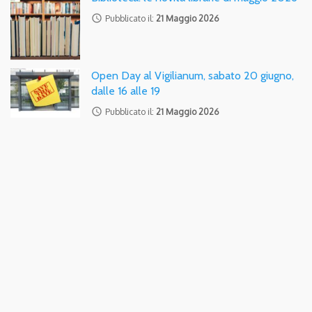
access_time
Pubblicato il:
21 Maggio 2026
Open Day al Vigilianum, sabato 20 giugno,
dalle 16 alle 19
access_time
Pubblicato il:
21 Maggio 2026