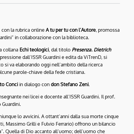
on la rubrica online
A tu per tu con l’Autore
, promossa
rdini” in collaborazione con la biblioteca.
la collana
Echi teologici
, dal titolo
Presenza. Dietrich
spressione dall’ISSR Guardini e edita da ViTrenD, si
o si va elaborando oggi nell’ambito della ricerca
lcune parole-chiave della fede cristiana.
to Conci
in dialogo con
don Stefano Zeni
.
̀ insegnante nei licei e docente all’ISSR Guardini.
Il prof.
 Guardini.
iunque lo avvicini.
A ottant’anni dalla sua morte cinque
, Massimo Grilli e Fulvio Ferrario) offrono un bilancio
za”. Quella di Dio accanto all’uomo; dell’uomo che