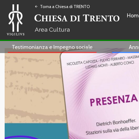
Torna a Chiesa di TRENTO
arrow_back
Hom
Cultura
Testimonianza e Impegno sociale
Ann