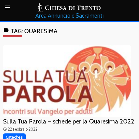
Annuncio e Sacramenti
label
TAG:
QUARESIMA
Sulla Tua Parola – schede per la Quaresima 2022
22 Febbraio 2022
access_time
Catechesi