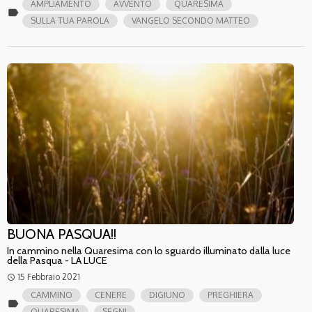
AMPLIAMENTO
AVVENTO
QUARESIMA
label
SULLA TUA PAROLA
VANGELO SECONDO MATTEO
BUONA PASQUA!!
In cammino nella Quaresima con lo sguardo illuminato dalla luce
della Pasqua - LA LUCE
15 Febbraio 2021
access_time
CAMMINO
CENERE
DIGIUNO
PREGHIERA
label
QUARESIMA
SEGNI