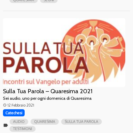
Sulla Tua Parola – Quaresima 2021
Sei audio, uno per ogni domenica di Quaresima
12 Febbraio 2021
access_time
Catechesi
AUDIO
QUARESIMA
SULLA TUA PAROLA
label
TESTIMONI