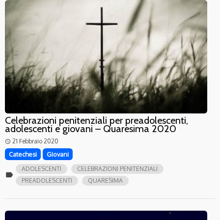
Celebrazioni penitenziali per preadolescenti,
adolescenti e giovani – Quaresima 2020
21 Febbraio 2020
access_time
Catechesi
Giovani
ADOLESCENTI
CELEBRAZIONI PENITENZIALI
label
PREADOLESCENTI
QUARESIMA