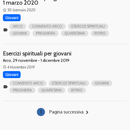
1 marzo 2020
30 Gennaio 2020
access_time
Giovani
ARCO
CONVENTO ARCO
ESERCIZI SPIRITUALI
label
GIOVANI
PREGHIERA
QUARESIMA
RITIRO
Esercizi spirituali per giovani
Arco, 29 novembre - 1 dicembre 2019
4 Novembre 2019
access_time
Giovani
CONVENTO ARCO
ESERCIZI SPIRITUALI
GIOVANI
label
PREGHIERA
QUARESIMA
RITIRO
navigate_next
1
Pagina successiva