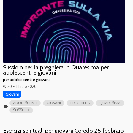
Sussidio per la preghiera in Quaresima per
adolescenti e giovani
per adolescenti e giovani
20 Febbraio 2020
access_time
Giovani
ADOLESCENTI
GIOVANI
PREGHIERA
QUARESIMA
label
SUSSIDIO
Esercizi spirituali per giovani Coredo 28 febbraio –