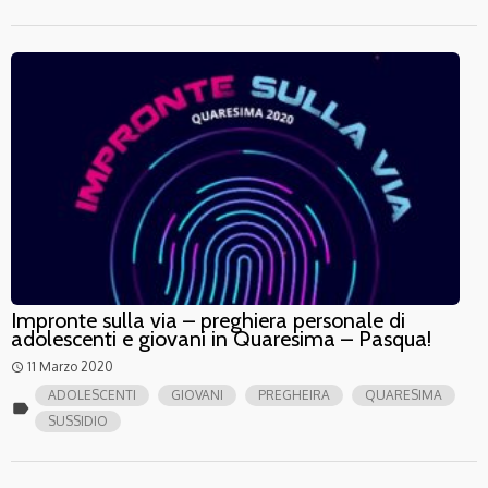
Impronte sulla via – preghiera personale di
adolescenti e giovani in Quaresima – Pasqua!
11 Marzo 2020
access_time
ADOLESCENTI
GIOVANI
PREGHEIRA
QUARESIMA
label
SUSSIDIO