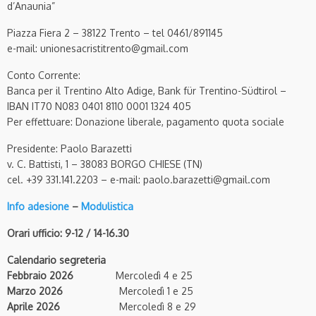
d’Anaunia”
Piazza Fiera 2 – 38122 Trento – tel 0461/891145
e-mail: unionesacristitrento@gmail.com
Conto Corrente:
Banca per il Trentino Alto Adige, Bank für Trentino-Südtirol –
IBAN IT70 N083 0401 8110 0001 1324 405
Per effettuare: Donazione liberale, pagamento quota sociale
Presidente: Paolo Barazetti
v. C. Battisti, 1 – 38083 BORGO CHIESE (TN)
cel. +39 331.141.2203 – e-mail: paolo.barazetti@gmail.com
Info adesione
–
Modulistica
Orari ufficio:
9-12 / 14-16.30
Calendario segreteria
Febbraio 2026
Mercoledì 4 e 25
Marzo 2026
Mercoledì 1 e 25
Aprile 2026
Mercoledì 8 e 29