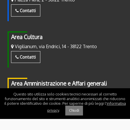
Contatti
Area Cultura
Vigilianum, via Endrici, 14 - 38122 Trento
Contatti
Area Amministrazione e Affari generali
Piazza Fiera, 2 - 38122 Trento
Questo sito utilizza solo cookies tecnici necessari al corretto
funzionamento del sito e strumenti analitici anonimizzati che riducono
il potere identificativo dei cookie. Per saperne di più leggi l'
informativa
Contatti
privacy
.
Chiudi