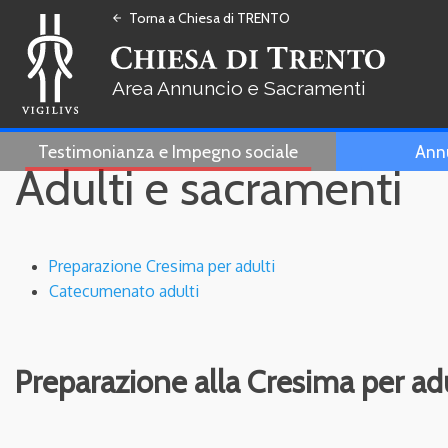
Torna a Chiesa di TRENTO
arrow_back
Annuncio e Sacramenti
Testimonianza e Impegno sociale
Ann
Adulti e sacramenti
Preparazione Cresima per adulti
Catecumenato adulti
Preparazione alla Cresima per adu