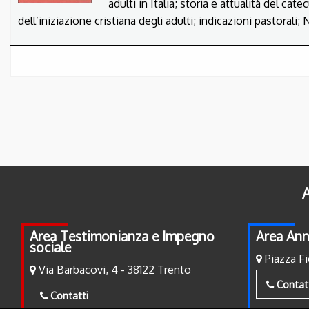
adulti in Italia;
storia e attualità del ca
dell’iniziazione cristiana degli adulti;
indicazioni pastorali;
N
A
Area Testimonianza e Impegno
Area Ann
sociale
Piazza Fi
Via Barbacovi, 4 - 38122 Trento
Contat
Contatti