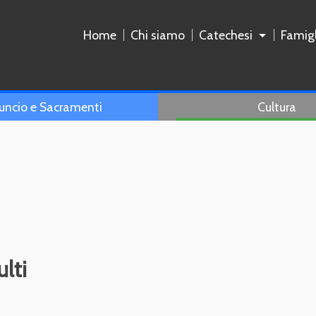
Home
Chi siamo
Catechesi
Famigl
uncio e Sacramenti
Cultura
lti