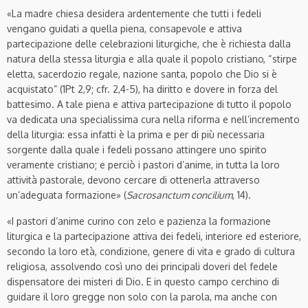
«La madre chiesa desidera ardentemente che tutti i fedeli
vengano guidati a quella piena, consapevole e attiva
partecipazione delle celebrazioni liturgiche, che è richiesta dalla
natura della stessa liturgia e alla quale il popolo cristiano, “stirpe
eletta, sacerdozio regale, nazione santa, popolo che Dio si è
acquistato” (1Pt 2,9; cfr. 2,4-5), ha diritto e dovere in forza del
battesimo. A tale piena e attiva partecipazione di tutto il popolo
va dedicata una specialissima cura nella riforma e nell’incremento
della liturgia: essa infatti è la prima e per di più necessaria
sorgente dalla quale i fedeli possano attingere uno spirito
veramente cristiano; e perciò i pastori d’anime, in tutta la loro
attività pastorale, devono cercare di ottenerla attraverso
un’adeguata formazione» (
Sacrosanctum concilium
, 14).
«I pastori d’anime curino con zelo e pazienza la formazione
liturgica e la partecipazione attiva dei fedeli, interiore ed esteriore,
secondo la loro età, condizione, genere di vita e grado di cultura
religiosa, assolvendo così uno dei principali doveri del fedele
dispensatore dei misteri di Dio. E in questo campo cerchino di
guidare il loro gregge non solo con la parola, ma anche con