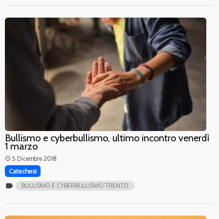
Bullismo e cyberbullismo, ultimo incontro venerdì
1 marzo
5 Dicembre 2018
access_time
Catechesi
label
BULLISMO E CYBERBULLISMO TRENTO