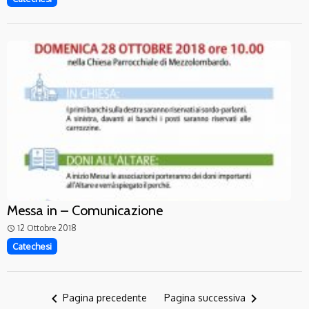
Messa in – Comunicazione
12 Ottobre 2018
access_time
Catechesi
navigate_before
navigate_next
Pagina precedente
Pagina successiva