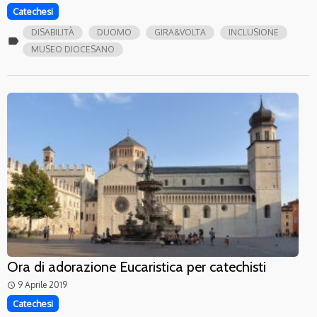
Catechesi
DISABILITÀ
DUOMO
GIRA&VOLTA
INCLUSIONE
label
MUSEO DIOCESANO
Ora di adorazione Eucaristica per catechisti
9 Aprile 2019
access_time
Catechesi