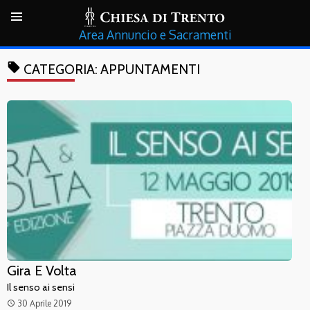
Annuncio e Sacramenti
local_offer
CATEGORIA:
APPUNTAMENTI
Gira E Volta
Il senso ai sensi
30 Aprile 2019
access_time