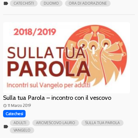
label
CATECHISTI
DUOMO
ORA DI ADORAZIONE
Sulla tua Parola – incontro con il vescovo
11 Marzo 2019
access_time
Catechesi
ADULTI
ARCIVESCOVO LAURO
SULLA TUA PAROLA
label
VANGELO