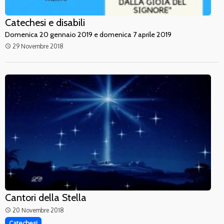
Catechesi e disabili
Domenica 20 gennaio 2019 e domenica 7 aprile 2019
29 Novembre 2018
access_time
Cantori della Stella
20 Novembre 2018
access_time
Catechesi