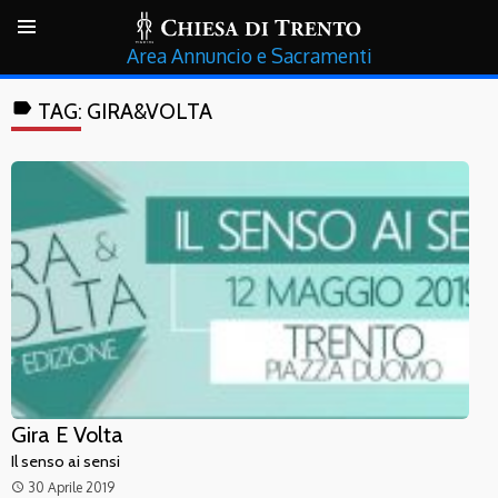
Annuncio e Sacramenti
label
TAG:
GIRA&VOLTA
Gira E Volta
Il senso ai sensi
30 Aprile 2019
access_time