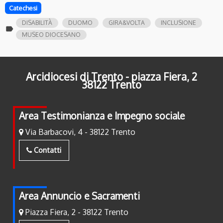
Catechesi
DISABILITÀ
DUOMO
GIRA&VOLTA
INCLUSIONE
label
MUSEO DIOCESANO
Arcidiocesi di Trento - piazza Fiera, 2
38122 Trento
Area Testimonianza e Impegno sociale
Via Barbacovi, 4 - 38122 Trento
Contatti
Area Annuncio e Sacramenti
Piazza Fiera, 2 - 38122 Trento