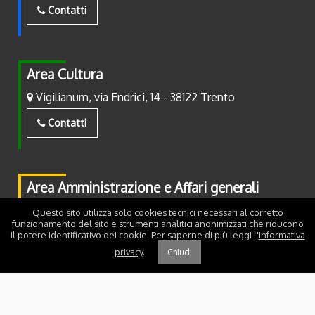
Contatti
Area Cultura
Vigilianum, via Endrici, 14 - 38122 Trento
Contatti
Area Amministrazione e Affari generali
Piazza Fiera, 2 - 38122 Trento
Questo sito utilizza solo cookies tecnici necessari al corretto
funzionamento del sito e strumenti analitici anonimizzati che riducono
il potere identificativo dei cookie. Per saperne di più leggi l'
informativa
Contatti
privacy
.
Chiudi