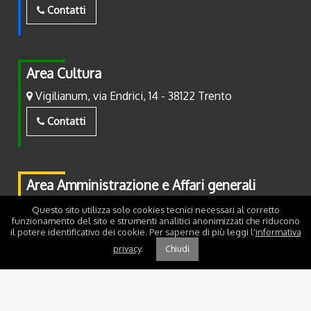
Contatti
Area Cultura
Vigilianum, via Endrici, 14 - 38122 Trento
Contatti
Area Amministrazione e Affari generali
Piazza Fiera, 2 - 38122 Trento
Questo sito utilizza solo cookies tecnici necessari al corretto
funzionamento del sito e strumenti analitici anonimizzati che riducono
il potere identificativo dei cookie. Per saperne di più leggi l'
informativa
Contatti
privacy
.
Chiudi