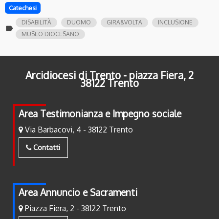
Catechesi
DISABILITÀ
DUOMO
GIRA&VOLTA
INCLUSIONE
label
MUSEO DIOCESANO
Arcidiocesi di Trento - piazza Fiera, 2
38122 Trento
Area Testimonianza e Impegno sociale
Via Barbacovi, 4 - 38122 Trento
Contatti
Area Annuncio e Sacramenti
Piazza Fiera, 2 - 38122 Trento