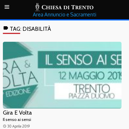
Annuncio e Sacramenti
label
TAG:
DISABILITÀ
Gira E Volta
Il senso ai sensi
30 Aprile 2019
access_time