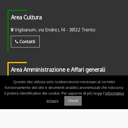
Area Cultura
Vigilianum, via Endrici, 14 - 38122 Trento
Contatti
Area Amministrazione e Affari generali
Piazza Fiera, 2 - 38122 Trento
Questo sito utilizza solo cookies tecnici necessari al corretto
funzionamento del sito e strumenti analitici anonimizzati che riducono
il potere identificativo dei cookie. Per saperne di più leggi l'
informativa
Contatti
privacy
.
Chiudi