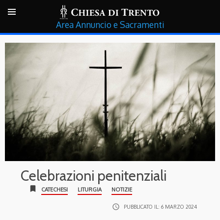
Annuncio e Sacramenti
Celebrazioni penitenziali
bookmark
CATECHESI
LITURGIA
NOTIZIE
access_time
PUBBLICATO IL:
6 MARZO 2024