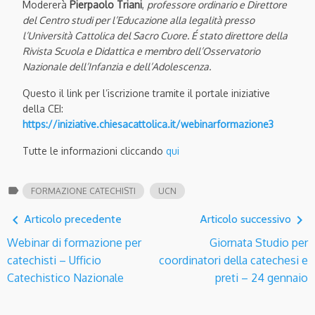
Modererà
Pierpaolo Triani
,
professore ordinario e Direttore
del Centro studi per l’Educazione alla legalità presso
l’Università Cattolica del Sacro Cuore. É stato direttore della
Rivista Scuola e Didattica e membro dell’Osservatorio
Nazionale dell’Infanzia e dell’Adolescenza.
Questo il link per l’iscrizione tramite il portale iniziative
della CEI:
https://iniziative.chiesacattolica.it/webinarformazione3
Tutte le informazioni cliccando
qui
label
FORMAZIONE CATECHISTI
UCN
navigate_before
navigate_next
Articolo precedente
Articolo successivo
Webinar di formazione per
Giornata Studio per
catechisti – Ufficio
coordinatori della catechesi e
Catechistico Nazionale
preti – 24 gennaio