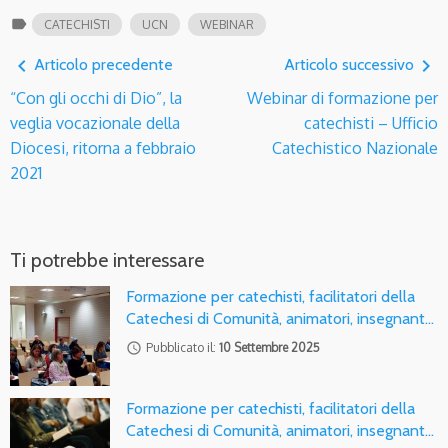
label
CATECHISTI
UCN
WEBINAR
navigate_before
navigate_next
Articolo precedente
Articolo successivo
“Con gli occhi di Dio”, la
Webinar di formazione per
veglia vocazionale della
catechisti – Ufficio
Diocesi, ritorna a febbraio
Catechistico Nazionale
2021
Ti potrebbe interessare
Formazione per catechisti, facilitatori della
Catechesi di Comunità, animatori, insegnant…
access_time
Pubblicato il:
10 Settembre 2025
Formazione per catechisti, facilitatori della
Catechesi di Comunità, animatori, insegnant…