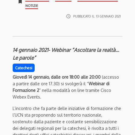
bookmark
NOTIZIE
access_time
PUBBLICATO IL:
13 GENNAIO 2021
14 gennaio 2021- Webinar “Ascoltare la realtà…
Le parole”
Catechesi
Giovedì 14 gennaio, dalle ore 18:00 alle 20:00
(accesso
a partire dalle ore 17.30) si svolgerà il “
Webinar di
Formazione 2
” nella modalità on line tramite Cisco
Webex Events.
L’incontro che fa parte delle iniziative di formazione che
l’UCN sta proponendo sul territorio nazionale,
sostenuto dalla paziente e costante sensibilizzazione
dei delegati regionali per la catechesi, è rivolta a tutti i
direttori degli uffici catechistici diocesani, i membri delle