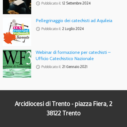
access_time
Pubblicato il:
12 Settembre 2024
Pellegrinaggio dei catechisti ad Aquileia
access_time
Pubblicato il:
2 Luglio 2024
Webinar di formazione per catechisti –
Ufficio Catechistico Nazionale
access_time
Pubblicato il:
21 Gennaio 2021
Arcidiocesi di Trento - piazza Fiera, 2
38122 Trento