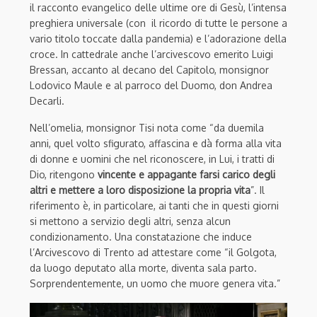
il racconto evangelico delle ultime ore di Gesù, l’intensa
preghiera universale (con il ricordo di tutte le persone a
vario titolo toccate dalla pandemia) e l’adorazione della
croce. In cattedrale anche l’arcivescovo emerito Luigi
Bressan, accanto al decano del Capitolo, monsignor
Lodovico Maule e al parroco del Duomo, don Andrea
Decarli.
Nell’omelia, monsignor Tisi nota come “da duemila
anni, quel volto sfigurato, affascina e dà forma alla vita
di donne e uomini che nel riconoscere, in Lui, i tratti di
Dio, ritengono
vincente e appagante farsi carico degli
altri e mettere a loro disposizione la propria vita
”. Il
riferimento è, in particolare, ai tanti che in questi giorni
si mettono a servizio degli altri, senza alcun
condizionamento. Una constatazione che induce
l’Arcivescovo di Trento ad attestare come “il Golgota,
da luogo deputato alla morte, diventa sala parto.
Sorprendentemente, un uomo che muore genera vita.”