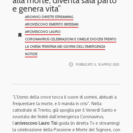
alla morte, diventa sala parto
e genera vita”
ARCHIVIO DIRETTE STREAMING
ARCIVESCOVO EMERITO BRESSAN
ARCIVESCOVO LAURO
bookmark
CORONAVIRUS CELEBRAZIONI E OMELIE DIOCESI TRENTO
LA CHIESA TRENTINA NEI GIORNI DELL'EMERGENZA
NOTIZIE
access_time
PUBBLICATO IL:
10 APRILE 2020
“L’Uomo della croce tocca il cuore di uomini, abituati a
frequentare la morte, e li manda in crisi”. Nella
cattedrale di Trento, già spoglia per il Venerdì Santo e
svuotata dei fedeli dall’emergenza Coronavirus,
l’
arcivescovo Lauro Tisi
guida (in diretta Tv e streaming)
la celebrazione della Passione e Morte del Signore, con