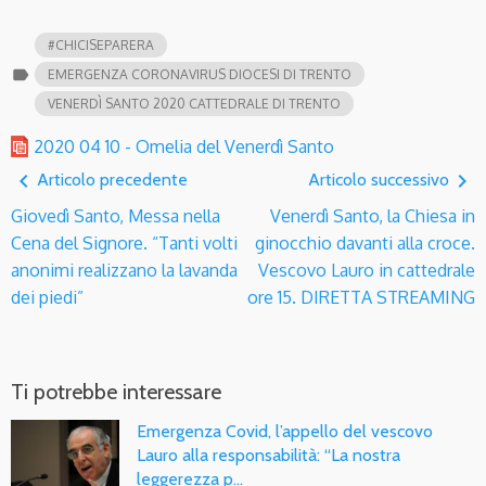
#CHICISEPARERA
label
EMERGENZA CORONAVIRUS DIOCESI DI TRENTO
VENERDÌ SANTO 2020 CATTEDRALE DI TRENTO
2020 04 10 - Omelia del Venerdì Santo
navigate_before
navigate_next
Articolo precedente
Articolo successivo
Giovedì Santo, Messa nella
Venerdì Santo, la Chiesa in
Cena del Signore. “Tanti volti
ginocchio davanti alla croce.
anonimi realizzano la lavanda
Vescovo Lauro in cattedrale
dei piedi”
ore 15. DIRETTA STREAMING
Ti potrebbe interessare
Emergenza Covid, l’appello del vescovo
Lauro alla responsabilità: “La nostra
leggerezza p…