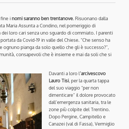
 fine i
nomi saranno ben trentanove
. Risuonano dalla
nta Maria Assunta a Condino, nel pomeriggio di
a dei loro cari senza uno sguardo di commiato. I parenti
a portata da Covid-19 in valle del Chiese. “Che senso ha
 ognuno pianga da solo quello che gli è successo?”,
munità, consapevoli che è insieme e mai da soli che si
Davanti a loro l
’arcivescovo
Lauro Tisi
, per la quarta tappa
del suo viaggio “per non
dimenticare” il dolore provocato
dall’emergenza sanitaria, tra le
zone più colpite del Trentino.
Dopo Pergine, Campitello e
Canazei (val di Fassa), Vermiglio