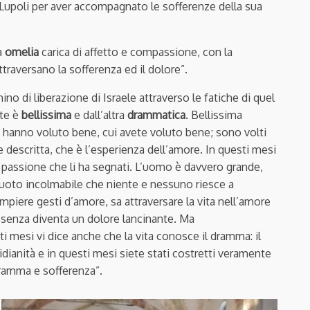
on Lupoli per aver accompagnato le sofferenze della sua
a
omelia
carica di affetto e compassione, con la
traversano la sofferenza ed il dolore”.
o di liberazione di Israele attraverso le fatiche di quel
rte è
bellissima
e dall’altra
drammatica
. Bellissima
i hanno voluto bene, cui avete voluto bene; sono volti
 descritta, che è l’esperienza dell’amore. In questi mesi
la passione che li ha segnati. L’uomo è davvero grande,
uoto incolmabile che niente e nessuno riesce a
ompiere gesti d’amore, sa attraversare la vita nell’amore
assenza diventa un dolore lancinante. Ma
mesi vi dice anche che la vita conosce il dramma: il
idianità e in questi mesi siete stati costretti veramente
 dramma e sofferenza”.