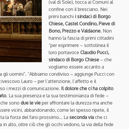
(val di Sole), tocca ai Comuni al
confine con il bresciano. Nei
primi banchi
i sindaci di Borgo
Chiese, Castel Condino, Pieve di
Bono, Prezzo e Valdaone
. Non
hanno la fascia di primi cittadini
“per esprimere – sottolinea il
loro portavoce
Claudio Pucci,
sindaco di Borgo Chiese
– che
vogliamo essere accanto a
a gli uomini”. “Abbiamo condiviso – aggiunge Pucci con
ivescovo Lauro – per l’attenzione, l’affetto e il
rso i mezzi di comunicazione.
Il dolore che ci ha colpito
arlo
. La sua presenza e la sua testimonianza di fede –
no che sono
due le vie
per affrontare la durezza ma anche
ssere vicini, abbandonando, come lei spesso ripete, il
ta la forza del farsi prossimo… La
seconda via
che ci
in alto, oltre ciò che gli occhi vedono, la via della fede