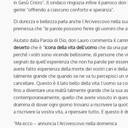
in Gesù Cristo”. Il sindaco ringrazia infine il parroco d
gente “offrendo a ciascuno conforto e speranza“.
Di durezza e bellezza parla anche l’Arcivescovo nella su
premessa che “le parole possono ferire gli uomini che at
Aiutato dalla Parola di Dio, don Lauro commenta il cammin
deserto
che è “
icona della vita dell’uomo
che da una pa
perché i volti sono vicende bellissime, di persone che v
segnati da quell’esperienza che non ha parole per essere
avete fatto esperienza della morte dei vostri cari e del
talmente grande che quando se ne va tu percepisci un v
cancellare. Questo è il lato bello della vita: l’uomo sa c
fino a diventare una realtà talmente grande che la sua 
contemporaneamente, quello che avete vissuto in questi 
dramma di dover ogni giorno trovarsi a riscrivere la quot
a riscrivere la vostra vita, a ripensare tutto. E questo è
“Ma ecco – annuncia l’Arcivescovo nella domenica