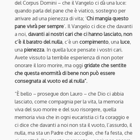
del Corpus Domini – che il Vangelo ci dà una luce:
quando parla del pane che è viatico, sostegno per
arrivare ad una pienezza di vita; ‘
Chi mangia questo
pane vivrà per sempre
’. Il Vangelo ci dice che davanti
a noi,
davanti ai nostri cari che ci hanno lasciato, non
c’è il baratro del nulla
, c’è un
compimento
, una
luce
,
una
pienezza
. In quella luce pensate i vostri cari.
Avete vissuto la terribile esperienza di non poter
onorare il loro morire, ma oggi
gridate che sentite
che questa enormità di bene non può essere
consegnata al vuoto ed al nulla”
.
“È bello – prosegue don Lauro – che Dio ci abbia
lasciato, come compagnia per la vita, la memoria
viva del suo morire e del suo risorgere, quella
memoria viva che in ogni eucaristia ci fa coraggio e
ci dice che davanti a noi non sta il vuoto, l’assurdo, il
nulla, ma sta un Padre che accoglie, che fa festa, che