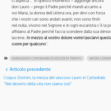
ci aspetta”. “In questo momento – aggiunge ancora
don Lauro – prego il Padre perché mandi accanto a
voi Maria, la donna dell’ultima ora, per dirvi con forza
che i vostri cari sono andati avanti, non sono finiti
nel nulla, vivono nel Signore e in ogni eucaristia c’è la p
affidano al Padre perché faccia scendere dalla sua dimor
lacrime.
In mezzo al vostro dolore vorrei lasciarvi quest
cuore per qualcuno
“
.
label
EMERGENZA CORONAVIRUS DIOCESI DI TRENTO
MESSA CONDIN
Articolo precedente
navigate_before
Corpus Domini, la messa del vescovo Lauro in Cattedrale:
“Nel deserto della vita non siamo soli”