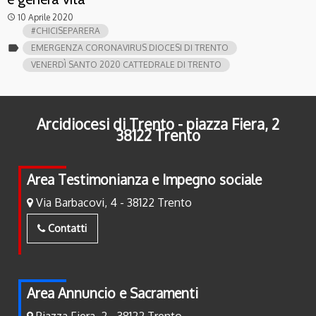
10 Aprile 2020
access_time
#CHICISEPARERA
label
EMERGENZA CORONAVIRUS DIOCESI DI TRENTO
VENERDÌ SANTO 2020 CATTEDRALE DI TRENTO
Arcidiocesi di Trento - piazza Fiera, 2
38122 Trento
Area Testimonianza e Impegno sociale
Via Barbacovi, 4 - 38122 Trento
Contatti
Area Annuncio e Sacramenti
Piazza Fiera, 2 - 38122 Trento