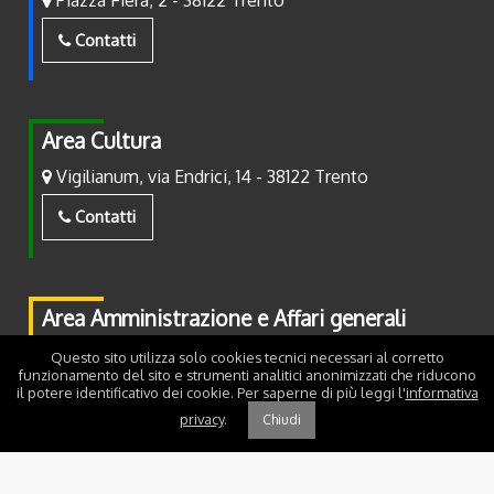
Contatti
Area Cultura
Vigilianum, via Endrici, 14 - 38122 Trento
Contatti
Area Amministrazione e Affari generali
Piazza Fiera, 2 - 38122 Trento
Questo sito utilizza solo cookies tecnici necessari al corretto
funzionamento del sito e strumenti analitici anonimizzati che riducono
il potere identificativo dei cookie. Per saperne di più leggi l'
informativa
Contatti
privacy
.
Chiudi