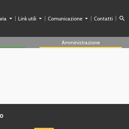
search
ria
Link utili
Comunicazione
Contatti
Amministrazione
to