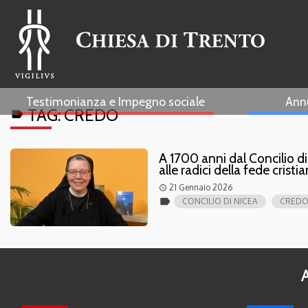
Testimonianza e Impegno sociale
Ann
TAG:
CREDO
label
A 1700 anni dal Concilio di
alle radici della fede cristi
21 Gennaio 2026
access_time
label
CONCILIO DI NICEA
CRED
A