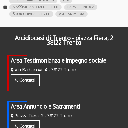
ISSR ROMANO GUARDINI
LEV
label
MASSIMILIANO MENICHETTI
PAPA LEONE XIV
SUOR CHIARA CURZEL
VATICAN MEDIA
Arcidiocesi di Trento - piazza Fiera, 2
38122 Trento
Area Testimonianza e Impegno sociale
Via Barbacovi, 4 - 38122 Trento
Contatti
Area Annuncio e Sacramenti
Piazza Fiera, 2 - 38122 Trento
Contatti