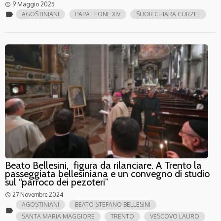
9 Maggio 2025
access_time
label
AGOSTINIANI
PAPA LEONE XIV
SUOR CHIARA CURZEL
Beato Bellesini, figura da rilanciare. A Trento la
passeggiata bellesiniana e un convegno di studio
sul “parroco dei pezoteri”
27 Novembre 2024
access_time
AGOSTINIANI
BEATO STEFANO BELLESINI
label
SANTA MARIA MAGGIORE
TRENTO
VESCOVO LAURO