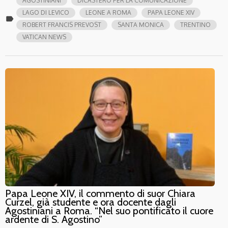
AGOSTINIANI
DICASTERO PER LA COMUNICAZIONE
LAGO DI LEVICO
LEONE A ROMA
PAPA LEONE XIV
label
ROBERT FRANCIS PREVOST
SANTA MONICA
TRENTINO
VATICAN NEWS
Papa Leone XIV, il commento di suor Chiara
Curzel, già studente e ora docente dagli
Agostiniani a Roma. “Nel suo pontificato il cuore
ardente di S. Agostino”