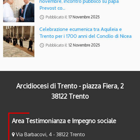
novembre, incontro pubblico su papa
Prevost co…
access_time
Pubblicato il:
17 Novembre 2025
Celebrazione ecumenica tra Aquileia e
Trento per i 1700 anni del Concilio di Nicea
access_time
Pubblicato il:
12 Novembre 2025
Arcidiocesi di Trento - piazza Fiera, 2
38122 Trento
Area Testimonianza e Impegno sociale
Via Barbacovi, 4 - 38122 Trento