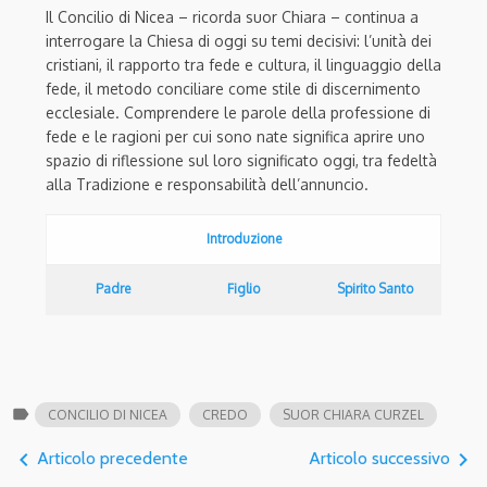
Il Concilio di Nicea – ricorda suor Chiara – continua a
interrogare la Chiesa di oggi su temi decisivi: l’unità dei
cristiani, il rapporto tra fede e cultura, il linguaggio della
fede, il metodo conciliare come stile di discernimento
ecclesiale. Comprendere le parole della professione di
fede e le ragioni per cui sono nate significa aprire uno
spazio di riflessione sul loro significato oggi, tra fedeltà
alla Tradizione e responsabilità dell’annuncio.
Introduzione
Padre
Figlio
Spirito Santo
label
CONCILIO DI NICEA
CREDO
SUOR CHIARA CURZEL
navigate_before
navigate_next
Articolo precedente
Articolo successivo