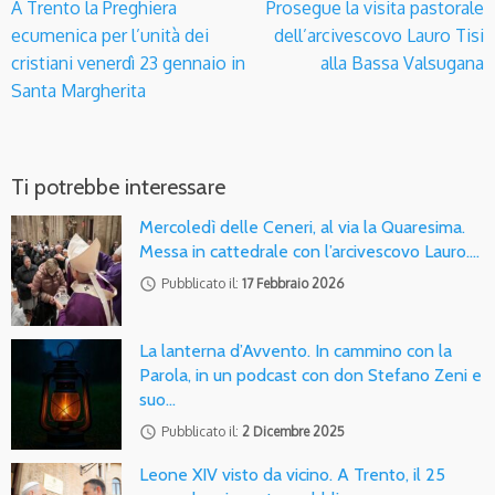
A Trento la Preghiera
Prosegue la visita pastorale
ecumenica per l’unità dei
dell’arcivescovo Lauro Tisi
cristiani venerdì 23 gennaio in
alla Bassa Valsugana
Santa Margherita
Ti potrebbe interessare
Mercoledì delle Ceneri, al via la Quaresima.
Messa in cattedrale con l’arcivescovo Lauro.…
access_time
Pubblicato il:
17 Febbraio 2026
La lanterna d’Avvento. In cammino con la
Parola, in un podcast con don Stefano Zeni e
suo…
access_time
Pubblicato il:
2 Dicembre 2025
Leone XIV visto da vicino. A Trento, il 25