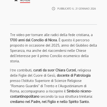
NOTIZIE
access_time
PUBBLICATO IL:
21 GENNAIO 2026
Tre video per tornare alle radici della fede cristiana, a
1700 anni dal Concilio di Nicea
. È questo il percorso
proposto in occasione del 2025, anno del Giubileo della
Speranza, ma anche del riaccendersi nelle Chiese
dell’interesse per il primo Concilio ecumenico della
storia.
I tre contributi,
curati da suor Chiara Curzel
, religiosa
delle Figlie del Cuore di Gesù,
docente di Patrologia
presso l’Istituto Superiore di Scienze Religiose
“Romano Guardini” di Trento e l’Augustinianum di
Roma, accompagnano a riscoprire il
Simbolo niceno-
costantinopolitano
secondo la sua struttura trinitaria:
crediamo nel Padre, nel Figlio e nello Spirito Santo
.