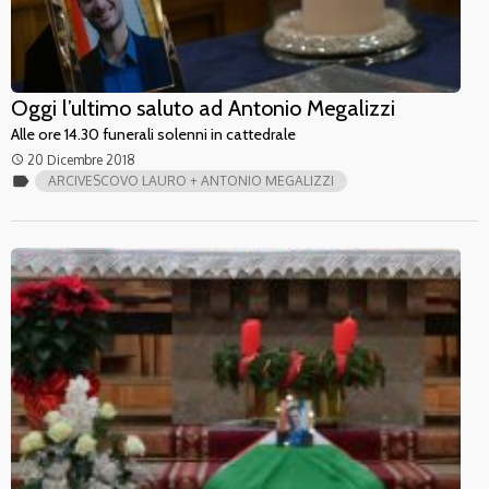
Oggi l’ultimo saluto ad Antonio Megalizzi
Alle ore 14.30 funerali solenni in cattedrale
20 Dicembre 2018
access_time
label
ARCIVESCOVO LAURO + ANTONIO MEGALIZZI