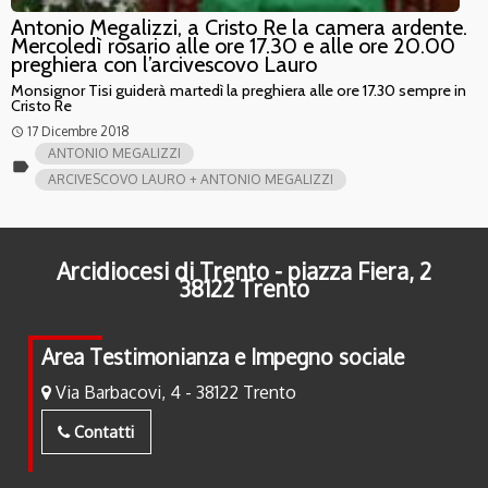
Antonio Megalizzi, a Cristo Re la camera ardente.
Mercoledì rosario alle ore 17.30 e alle ore 20.00
preghiera con l’arcivescovo Lauro
Monsignor Tisi guiderà martedì la preghiera alle ore 17.30 sempre in
Cristo Re
17 Dicembre 2018
access_time
ANTONIO MEGALIZZI
label
ARCIVESCOVO LAURO + ANTONIO MEGALIZZI
Arcidiocesi di Trento - piazza Fiera, 2
38122 Trento
Area Testimonianza e Impegno sociale
Via Barbacovi, 4 - 38122 Trento
Contatti