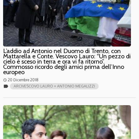
L’addio ad Antonio nel Duomo di Trento, con
Mattarella e Conte. Vescovo Lauro: “Un pezzo di
cielo è sceso in terra e ora vi fa ritorno”.
Commosso ricordo degli amici prima dell’Inno
europeo
20 Dicembre 2018
access_time
label
ARCIVESCOVO LAURO + ANTONIO MEGALIZZI