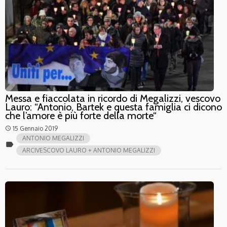
Messa e fiaccolata in ricordo di Megalizzi, vescovo
Lauro: “Antonio, Bartek e questa famiglia ci dicono
che l’amore è più forte della morte“
15 Gennaio 2019
access_time
ANTONIO MEGALIZZI
label
ARCIVESCOVO LAURO + ANTONIO MEGALIZZI