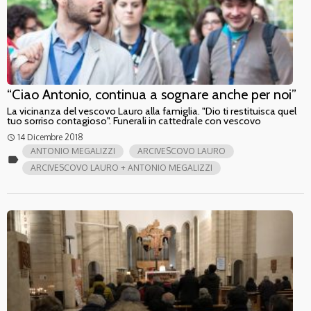
“Ciao Antonio, continua a sognare anche per noi”
La vicinanza del vescovo Lauro alla famiglia. "Dio ti restituisca quel
tuo sorriso contagioso". Funerali in cattedrale con vescovo
14 Dicembre 2018
access_time
ANTONIO MEGALIZZI
ARCIVESCOVO LAURO
label
ARCIVESCOVO LAURO + ANTONIO MEGALIZZI