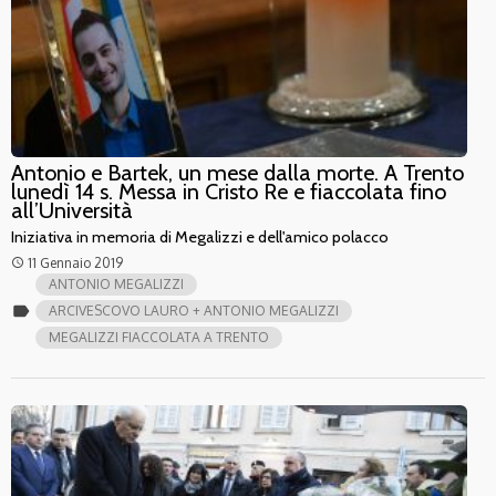
Antonio e Bartek, un mese dalla morte. A Trento
lunedì 14 s. Messa in Cristo Re e fiaccolata fino
all’Università
Iniziativa in memoria di Megalizzi e dell'amico polacco
11 Gennaio 2019
access_time
ANTONIO MEGALIZZI
label
ARCIVESCOVO LAURO + ANTONIO MEGALIZZI
MEGALIZZI FIACCOLATA A TRENTO