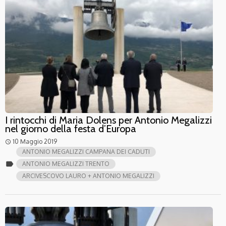
I rintocchi di Maria Dolens per Antonio Megalizzi
nel giorno della festa d’Europa
10 Maggio 2019
access_time
ANTONIO MEGALIZZI CAMPANA DEI CADUTI
label
ANTONIO MEGALIZZI TRENTO
ARCIVESCOVO LAURO + ANTONIO MEGALIZZI