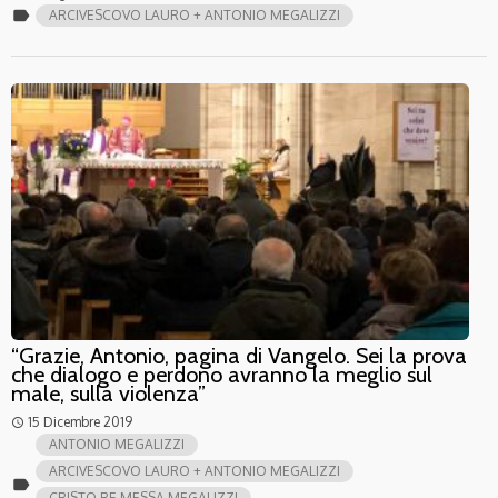
label
ARCIVESCOVO LAURO + ANTONIO MEGALIZZI
“Grazie, Antonio, pagina di Vangelo. Sei la prova
che dialogo e perdono avranno la meglio sul
male, sulla violenza”
15 Dicembre 2019
access_time
ANTONIO MEGALIZZI
ARCIVESCOVO LAURO + ANTONIO MEGALIZZI
label
CRISTO RE MESSA MEGALIZZI