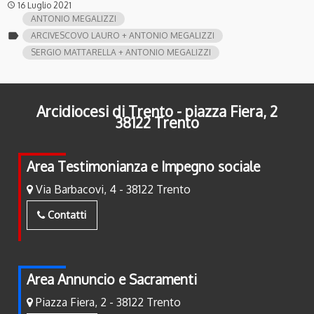
16 Luglio 2021
access_time
ANTONIO MEGALIZZI
label
ARCIVESCOVO LAURO + ANTONIO MEGALIZZI
SERGIO MATTARELLA + ANTONIO MEGALIZZI
Arcidiocesi di Trento - piazza Fiera, 2
38122 Trento
Area Testimonianza e Impegno sociale
Via Barbacovi, 4 - 38122 Trento
Contatti
Area Annuncio e Sacramenti
Piazza Fiera, 2 - 38122 Trento