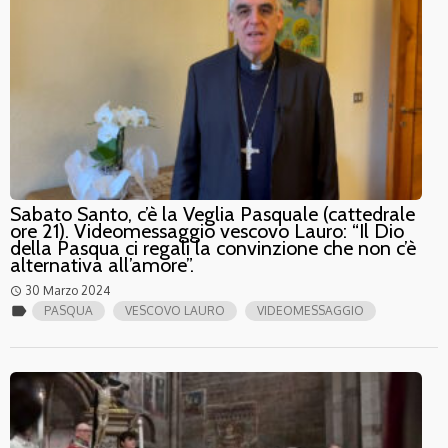
Sabato Santo, c’è la Veglia Pasquale (cattedrale
ore 21). Videomessaggio vescovo Lauro: “Il Dio
della Pasqua ci regali la convinzione che non c’è
alternativa all’amore”.
30 Marzo 2024
access_time
label
PASQUA
VESCOVO LAURO
VIDEOMESSAGGIO