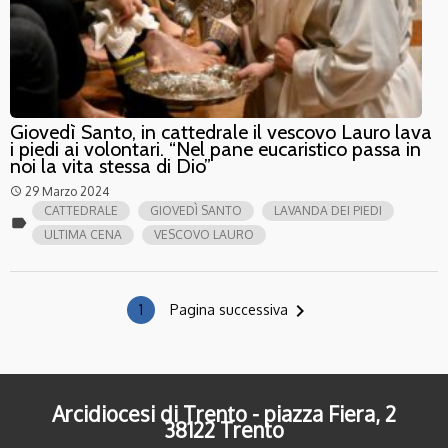
Giovedì Santo, in cattedrale il vescovo Lauro lava
i piedi ai volontari. “Nel pane eucaristico passa in
noi la vita stessa di Dio”
29 Marzo 2024
access_time
CATTEDRALE
GIOVEDÌ SANTO
LAVANDA DEI PIEDI
label
ULTIMA CENA
VESCOVO LAURO
navigate_next
1
Pagina successiva
Arcidiocesi di Trento - piazza Fiera, 2
38122 Trento