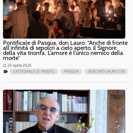
Pontificale di Pasqua, don Lauro: “Anche di fronte
all’infinità di sepolcri a cielo aperto, il Signore
della vita trionfa. L’amore è l’unico nemico della
morte”
20 Aprile 2025
access_time
label
CATTEDRALE DI TRENTO
PASQUA
VESCOVO LAURO TISI