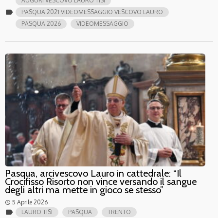
AUGURI VESCOVO LAURO TISI
label
PASQUA 2021 VIDEOMESSAGGIO VESCOVO LAURO
PASQUA 2026
VIDEOMESSAGGIO
Pasqua, arcivescovo Lauro in cattedrale: “Il
Crocifisso Risorto non vince versando il sangue
degli altri ma mette in gioco se stesso”
5 Aprile 2026
access_time
label
LAURO TISI
PASQUA
TRENTO