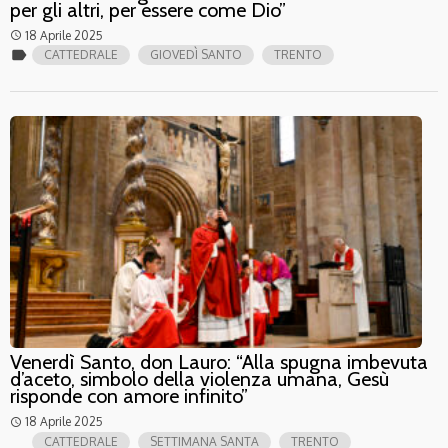
per gli altri, per essere come Dio”
18 Aprile 2025
access_time
label
CATTEDRALE
GIOVEDÌ SANTO
TRENTO
Venerdì Santo, don Lauro: “Alla spugna imbevuta
d’aceto, simbolo della violenza umana, Gesù
risponde con amore infinito”
18 Aprile 2025
access_time
CATTEDRALE
SETTIMANA SANTA
TRENTO