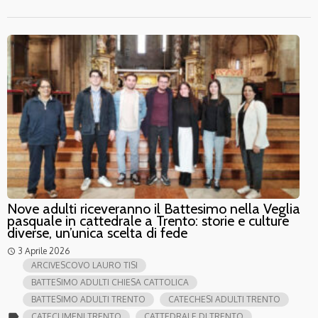
Nove adulti riceveranno il Battesimo nella Veglia
pasquale in cattedrale a Trento: storie e culture
diverse, un’unica scelta di fede
3 Aprile 2026
access_time
ARCIVESCOVO LAURO TISI
BATTESIMO ADULTI CHIESA CATTOLICA
BATTESIMO ADULTI TRENTO
CATECHESI ADULTI TRENTO
label
CATECUMENI TRENTO
CATTEDRALE DI TRENTO