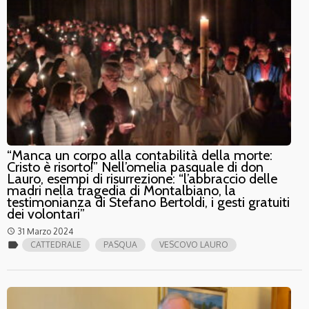
“Manca un corpo alla contabilità della morte:
Cristo è risorto!” Nell’omelia pasquale di don
Lauro, esempi di risurrezione: “l’abbraccio delle
madri nella tragedia di Montalbiano, la
testimonianza di Stefano Bertoldi, i gesti gratuiti
dei volontari”
31 Marzo 2024
access_time
label
CATTEDRALE
PASQUA
VESCOVO LAURO