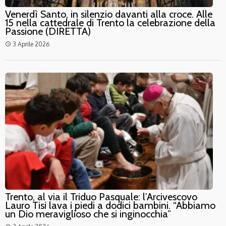
Venerdì Santo, in silenzio davanti alla croce. Alle
15 nella cattedrale di Trento la celebrazione della
Passione (DIRETTA)
3 Aprile 2026
access_time
Trento, al via il Triduo Pasquale: l’Arcivescovo
Lauro Tisi lava i piedi a dodici bambini. “Abbiamo
un Dio meraviglioso che si inginocchia”