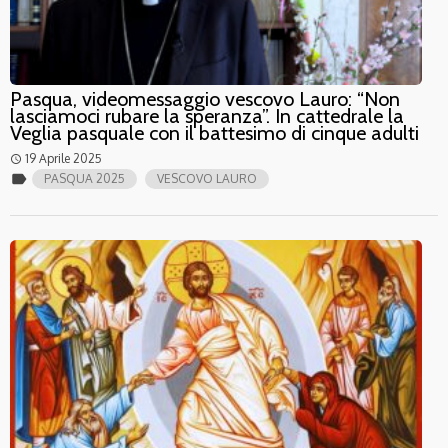
Pasqua, videomessaggio vescovo Lauro: “Non
lasciamoci rubare la speranza”. In cattedrale la
Veglia pasquale con il battesimo di cinque adulti
19 Aprile 2025
access_time
label
PASQUA 2025
VESCOVO LAURO