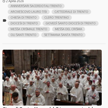
2 Aprile 2026
access_time
ANNIVERSARI SACERDOTALI TRENTO
ARCIVESCOVO LAURO TISI
CATTEDRALE DI TRENTO
CHIESA DI TRENTO
CLERO TRENTINO
label
DIOCESI DI TRENTO
GIOVEDÌ SANTO DIOCESI DI TRENTO
MESSA CRISMALE TRENTO
MESSA DEL CRISMA
OLI SANTI TRENTO
SETTIMANA SANTA TRENTO