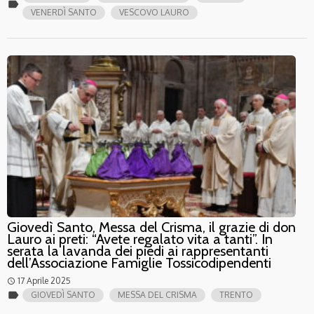
label
VENERDÌ SANTO
VESCOVO LAURO
Giovedì Santo, Messa del Crisma, il grazie di don
Lauro ai preti: “Avete regalato vita a tanti”. In
serata la lavanda dei piedi ai rappresentanti
dell’Associazione Famiglie Tossicodipendenti
17 Aprile 2025
access_time
label
GIOVEDÌ SANTO
MESSA DEL CRISMA
TRENTO