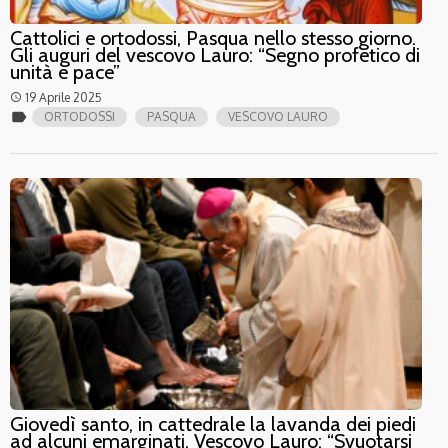
Cattolici e ortodossi, Pasqua nello stesso giorno.
Gli auguri del vescovo Lauro: “Segno profetico di
unità e pace”
19 Aprile 2025
access_time
label
ORTODOSSI
PASQUA
VESCOVO LAURO
Giovedì santo, in cattedrale la lavanda dei piedi
ad alcuni emarginati. Vescovo Lauro: “Svuotarsi