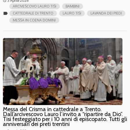
3 Aprile 2026
access_time
ARCIVESCOVO LAURO TISI
BAMBINI
label
CATTEDRALE DI TRENTO
LAURO TISI
LAVANDA DEI PIEDI
MESSA IN COENA DOMINI
Messa del Crisma in cattedrale a Trento.
Dall’arcivescovo Lauro l’invito a “ripartire da Dio”.
Tisi festeggiato per i 10 anni di episcopato. Tutti gli
anniversari dei preti trentini