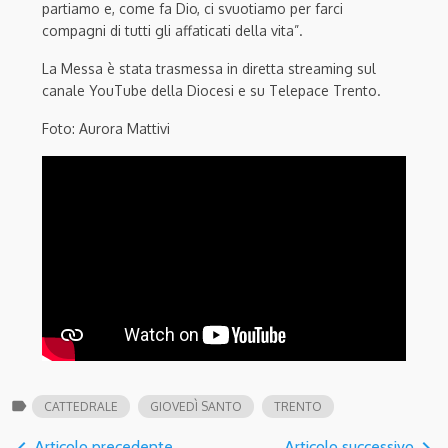
partiamo e, come fa Dio, ci svuotiamo per farci
compagni di tutti gli affaticati della vita”.
La Messa è stata trasmessa in diretta streaming sul
canale YouTube della Diocesi e su Telepace Trento.
Foto: Aurora Mattivi
label
CATTEDRALE
GIOVEDÌ SANTO
TRENTO
navigate_before
navigate_next
Articolo precedente
Articolo successivo