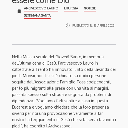
essere come Dio”
ARCIVESCOVO LAURO
LITURGIA
NOTIZIE
bookmark
SETTIMANA SANTA
access_time
PUBBLICATO IL:
18 APRILE 2025
Nella Messa serale del Giovedì Santo, in memoria
dell’ultima cena di Gesù, l’arcivescovo Lauro in
cattedrale a Trento ha rinnovato il rito della lavanda dei
piedi. Monsignor Tisi si è chinato
su dodici persone
seguite dall’Associazione Famiglie Tossicodipendenti,
per lo più migranti alle prese con una vita ai margini,
passata spesso sulla strada e segnata da problemi di
dipendenza. “Vogliamo farli sentire a casa in questa
Eucarestia e vogliamo chiedere che la loro presenza
diventi per noi una provocazione veramente a far
nostro l’atteggiamento di Gesù che si fa servo lavando i
piedi”, ha esordito l’Arcivescovo.