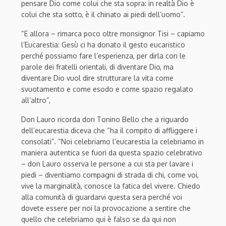
pensare Dio come colui che sta sopra: in realtà Dio è
colui che sta sotto, è il chinato ai piedi dell’uomo”.
“E allora – rimarca poco oltre monsignor Tisi – capiamo
l’Eucarestia: Gesù ci ha donato il gesto eucaristico
perché possiamo fare l’esperienza, per dirla con le
parole dei fratelli orientali, di diventare Dio, ma
diventare Dio vuol dire strutturare la vita come
svuotamento e come esodo e come spazio regalato
all’altro”,
Don Lauro ricorda don Tonino Bello che a riguardo
dell’eucarestia diceva che “ha il compito di affliggere i
consolati”. “Noi celebriamo l’eucarestia la celebriamo in
maniera autentica se fuori da questa spazio celebrativo
– don Lauro osserva le persone a cui sta per lavare i
piedi – diventiamo compagni di strada di chi, come voi,
vive la marginalità, conosce la fatica del vivere. Chiedo
alla comunità di guardarvi questa sera perché voi
dovete essere per noi la provocazione a sentire che
quello che celebriamo qui è falso se da qui non