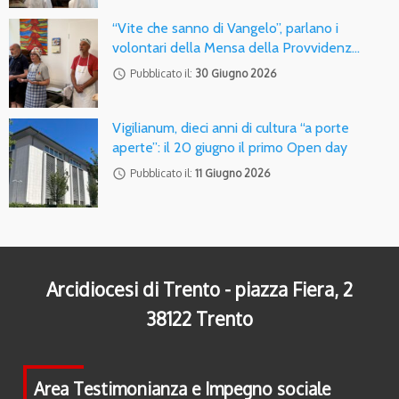
“Vite che sanno di Vangelo”, parlano i
volontari della Mensa della Provvidenz…
access_time
Pubblicato il:
30 Giugno 2026
Vigilianum, dieci anni di cultura “a porte
aperte”: il 20 giugno il primo Open day
access_time
Pubblicato il:
11 Giugno 2026
Arcidiocesi di Trento - piazza Fiera, 2
38122 Trento
Area Testimonianza e Impegno sociale