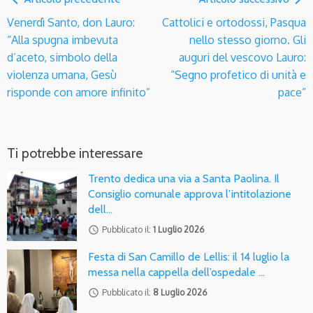
Venerdì Santo, don Lauro:
Cattolici e ortodossi, Pasqua
“Alla spugna imbevuta
nello stesso giorno. Gli
d’aceto, simbolo della
auguri del vescovo Lauro:
violenza umana, Gesù
“Segno profetico di unità e
risponde con amore infinito”
pace”
Ti potrebbe interessare
Trento dedica una via a Santa Paolina. Il
Consiglio comunale approva l’intitolazione
dell…
access_time
Pubblicato il:
1 Luglio 2026
Festa di San Camillo de Lellis: il 14 luglio la
messa nella cappella dell’ospedale …
access_time
Pubblicato il:
8 Luglio 2026