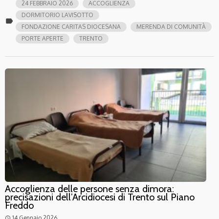
24 FEBBRAIO 2026
ACCOGLIENZA
DORMITORIO LAVISOTTO
label
FONDAZIONE CARITAS DIOCESANA
MERENDA DI COMUNITÀ
PORTE APERTE
TRENTO
Accoglienza delle persone senza dimora:
precisazioni dell’Arcidiocesi di Trento sul Piano
Freddo
14 Gennaio 2026
access_time