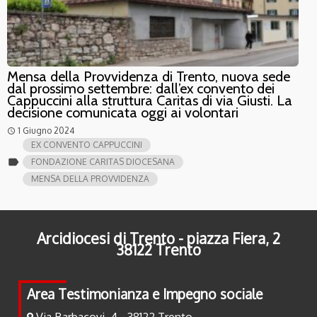
Mensa della Provvidenza di Trento, nuova sede
dal prossimo settembre: dall’ex convento dei
Cappuccini alla struttura Caritas di via Giusti. La
decisione comunicata oggi ai volontari
1 Giugno 2024
access_time
EX CONVENTO CAPPUCCINI
label
FONDAZIONE CARITAS DIOCESANA
MENSA DELLA PROVVIDENZA
Arcidiocesi di Trento - piazza Fiera, 2
38122 Trento
Area Testimonianza e Impegno sociale
Via Barbacovi, 4 - 38122 Trento