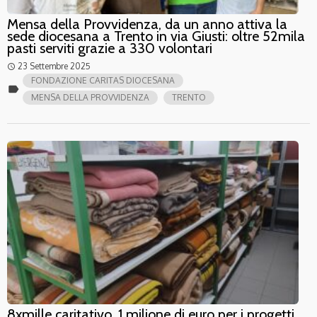
Mensa della Provvidenza, da un anno attiva la
sede diocesana a Trento in via Giusti: oltre 52mila
pasti serviti grazie a 330 volontari
23 Settembre 2025
access_time
FONDAZIONE CARITAS DIOCESANA
label
MENSA DELLA PROVVIDENZA
TRENTO
8xmille caritativo, 1 milione di euro per i progetti