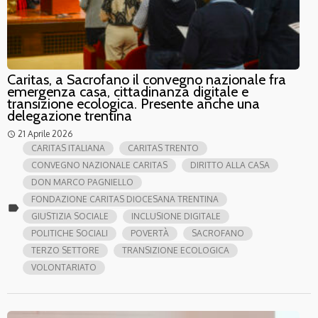
Caritas, a Sacrofano il convegno nazionale fra
emergenza casa, cittadinanza digitale e
transizione ecologica. Presente anche una
delegazione trentina
21 Aprile 2026
access_time
CARITAS ITALIANA
CARITAS TRENTO
CONVEGNO NAZIONALE CARITAS
DIRITTO ALLA CASA
DON MARCO PAGNIELLO
FONDAZIONE CARITAS DIOCESANA TRENTINA
label
GIUSTIZIA SOCIALE
INCLUSIONE DIGITALE
POLITICHE SOCIALI
POVERTÀ
SACROFANO
TERZO SETTORE
TRANSIZIONE ECOLOGICA
VOLONTARIATO