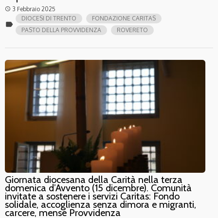
3 Febbraio 2025
access_time
DIOCESI DI TRENTO
FONDAZIONE CARITAS
label
PASTO DELLA PROVVIDENZA
ROVERETO
Giornata diocesana della Carità nella terza
domenica d’Avvento (15 dicembre). Comunità
invitate a sostenere i servizi Caritas: Fondo
solidale, accoglienza senza dimora e migranti,
carcere, mense Provvidenza