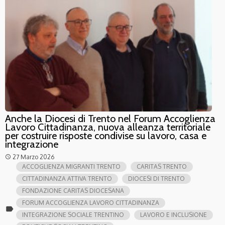
Anche la Diocesi di Trento nel Forum Accoglienza
Lavoro Cittadinanza, nuova alleanza territoriale
per costruire risposte condivise su lavoro, casa e
integrazione
27 Marzo 2026
access_time
ACCOGLIENZA MIGRANTI TRENTO
CARITAS TRENTO
CITTADINANZA ATTIVA TRENTO
DIOCESI DI TRENTO
FONDAZIONE CARITAS DIOCESANA
FORUM ACCOGLIENZA LAVORO CITTADINANZA
label
INTEGRAZIONE SOCIALE TRENTINO
LAVORO E INCLUSIONE