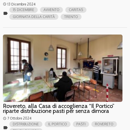
13 Dicembre 2024
access_time
15 DICEMBRE
AVVENTO
CARITAS
label
GIORNATA DELLA CARITÀ
TRENTO
Rovereto, alla Casa di accoglienza “Il Portico”
riparte distribuzione pasti per senza dimora
7 Ottobre 2024
access_time
DISTRIBUZIONE
IL PORTICO
PASTI
ROVERETO
label