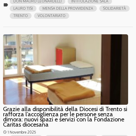
DON MAURO LEONARDELLI
INTITOLAZIONE SALA
label
LAURO TISI
MENSA DELLA PROVVIDENZA
SOLIDARIETÀ
TRENTO
VOLONTARIATO
Grazie alla disponibilità della Diocesi di Trento si
rafforza l’accoglienza per le persone senza
dimora: nuovi spazi e servizi con la Fondazione
Caritas diocesana
1 Novembre 2025
access_time