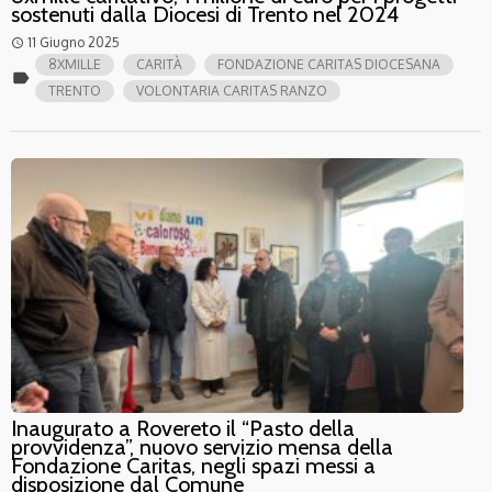
sostenuti dalla Diocesi di Trento nel 2024
11 Giugno 2025
access_time
8XMILLE
CARITÀ
FONDAZIONE CARITAS DIOCESANA
label
TRENTO
VOLONTARIA CARITAS RANZO
Inaugurato a Rovereto il “Pasto della
provvidenza”, nuovo servizio mensa della
Fondazione Caritas, negli spazi messi a
disposizione dal Comune