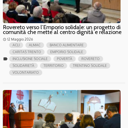
Rovereto verso l’Emporio solidale: un progetto di
comunità che mette al centro dignità e relazione
12 Maggio 2026
access_time
ACLI
ALMAC
BANCO ALIMENTARE
CARITAS TRENTO
EMPORIO SOLIDALE
label
INCLUSIONE SOCIALE
POVERTÀ
ROVERETO
SOLIDARIETÀ
TERRITORIO
TRENTINO SOLIDALE
VOLONTARIATO