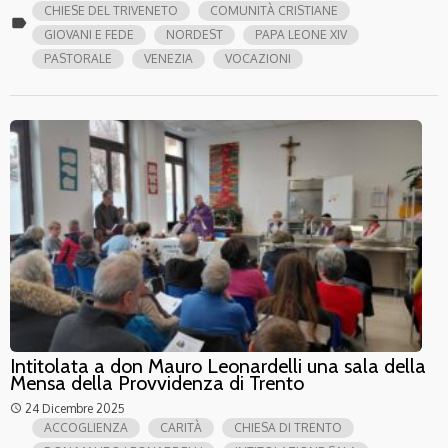
CHIESE DEL TRIVENETO
COMUNITÀ CRISTIANE
label
GIOVANI E FEDE
NORDEST
PAPA LEONE XIV
PASTORALE
VENEZIA
VOCAZIONI
Intitolata a don Mauro Leonardelli una sala della
Mensa della Provvidenza di Trento
24 Dicembre 2025
access_time
ACCOGLIENZA
CARITÀ
CHIESA DI TRENTO