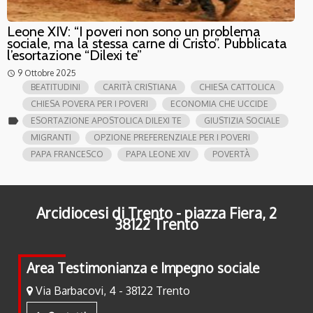
Leone XIV: “I poveri non sono un problema
sociale, ma la stessa carne di Cristo”. Pubblicata
l’esortazione “Dilexi te”
9 Ottobre 2025
access_time
BEATITUDINI
CARITÀ CRISTIANA
CHIESA CATTOLICA
CHIESA POVERA PER I POVERI
ECONOMIA CHE UCCIDE
label
ESORTAZIONE APOSTOLICA DILEXI TE
GIUSTIZIA SOCIALE
MIGRANTI
OPZIONE PREFERENZIALE PER I POVERI
PAPA FRANCESCO
PAPA LEONE XIV
POVERTÀ
Arcidiocesi di Trento - piazza Fiera, 2
38122 Trento
Area Testimonianza e Impegno sociale
Via Barbacovi, 4 - 38122 Trento