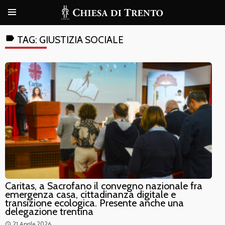
label
TAG:
GIUSTIZIA SOCIALE
Caritas, a Sacrofano il convegno nazionale fra
emergenza casa, cittadinanza digitale e
transizione ecologica. Presente anche una
delegazione trentina
21 Aprile 2026
access_time