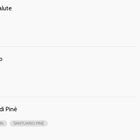
alute
o
di Pinè
IN
SANTUARIO PINÈ