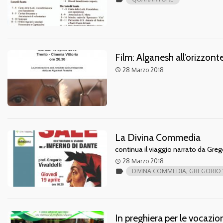
Film: Alganesh all’orizzon
28 Marzo 2018
access_time
La Divina Commedia
continua il viaggio narrato da Grego
28 Marzo 2018
access_time
label
DIVINA COMMEDIA; GREGORIO V
In preghiera per le vocazio