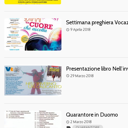
Settimana preghiera Vocaz
9 Aprile 2018
access_time
Presentazione libro Nell’i
29 Marzo 2018
access_time
Quarantore in Duomo
2 Marzo 2018
access_time
label
QUARANTORE