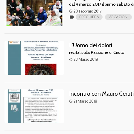
dal 4 marzo 2017 il primo sabato 
20 Febbraio 2017
access_time
label
PREGHIERA
VOCAZIONI
L’Uomo dei dolori
recital sulla Passione di Cristo
23 Marzo 2018
access_time
Incontro con Mauro Ceruti
21 Marzo 2018
access_time