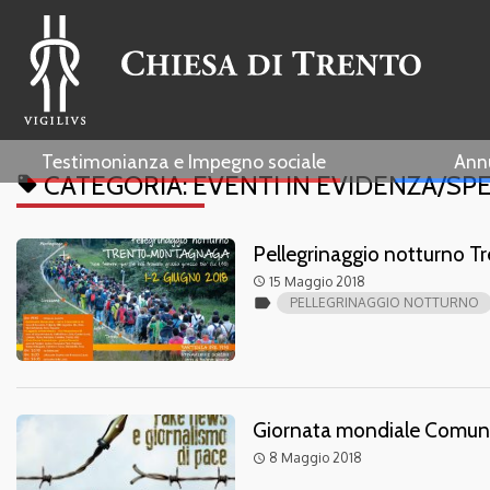
Testimonianza e Impegno sociale
Ann
CATEGORIA:
EVENTI IN EVIDENZA/SPE
local_offer
Pellegrinaggio notturno 
15 Maggio 2018
access_time
label
PELLEGRINAGGIO NOTTURNO
Giornata mondiale Comunic
8 Maggio 2018
access_time