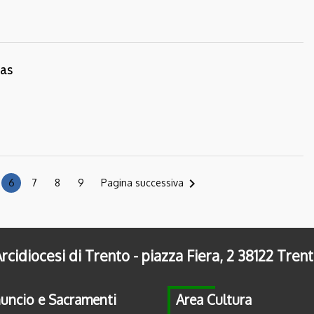
as
navigate_next
6
7
8
9
Pagina successiva
rcidiocesi di Trento - piazza Fiera, 2 38122 Tren
uncio e Sacramenti
Area Cultura