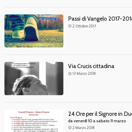
Passi di Vangelo 2017-201
2 Ottobre 2017
access_time
Via Crucis cittadina
13 Marzo 2018
access_time
24 Ore per il Signore in 
da venerdì 10 a sabato 11 marzo
2 Marzo 2018
access_time