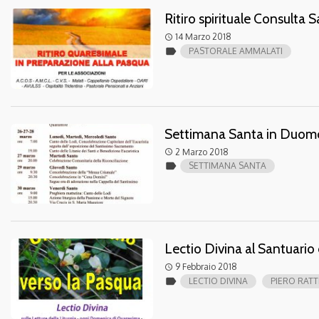
Ritiro spirituale Consulta S
14 Marzo 2018
access_time
label
PASTORALE AMMALATI
Settimana Santa in Duom
2 Marzo 2018
access_time
label
SETTIMANA SANTA
Lectio Divina al Santuario 
9 Febbraio 2018
access_time
label
LECTIO DIVINA
PIERO RATT