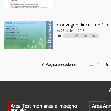
Convegno diocesano Carit
28 Febbraio 2018
access_time
label
CARITAS; CONVEGNO
navigate_before
Pagina precedente
1
...
4
5
A
Area Testimonianza e Impegno
Area Ann
sociale