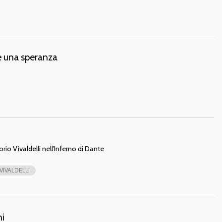
te una speranza
rio Vivaldelli nell'Inferno di Dante
IVALDELLI
ni