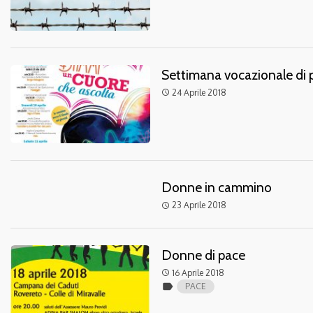
Settimana vocazionale di 
24 Aprile 2018
access_time
Donne in cammino
23 Aprile 2018
access_time
Donne di pace
16 Aprile 2018
access_time
label
PACE