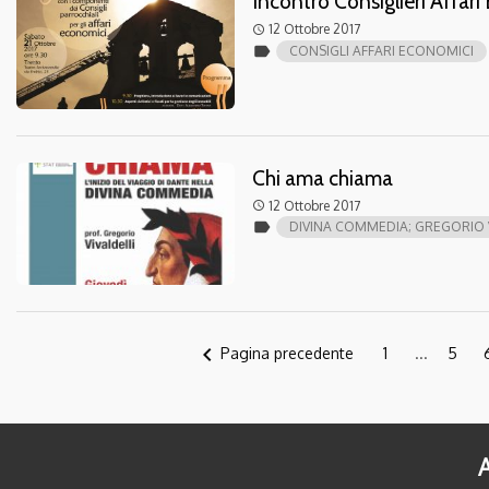
Incontro Consiglieri Affar
12 Ottobre 2017
access_time
label
CONSIGLI AFFARI ECONOMICI
Chi ama chiama
12 Ottobre 2017
access_time
label
DIVINA COMMEDIA; GREGORIO V
navigate_before
Pagina precedente
1
...
5
A