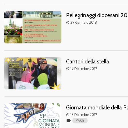
Pellegrinaggi diocesani 20
29 Gennaio 2018
access_time
Cantori della stella
19 Dicembre 2017
access_time
Giornata mondiale della P
13 Dicembre 2017
access_time
label
PACE