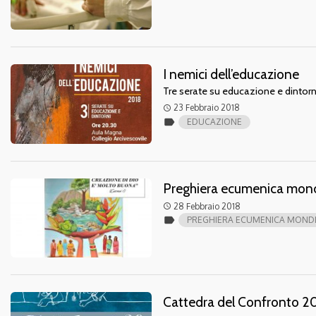
I nemici dell’educazione
Tre serate su educazione e dintorn
23 Febbraio 2018
access_time
label
EDUCAZIONE
Preghiera ecumenica mond
28 Febbraio 2018
access_time
label
PREGHIERA ECUMENICA MONDI
Cattedra del Confronto 2