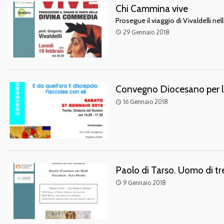
Chi Cammina vive
Prosegue il viaggio di Vivaldelli n
29 Gennaio 2018
access_time
Convegno Diocesano per l
16 Gennaio 2018
access_time
Paolo di Tarso. Uomo di tr
9 Gennaio 2018
access_time