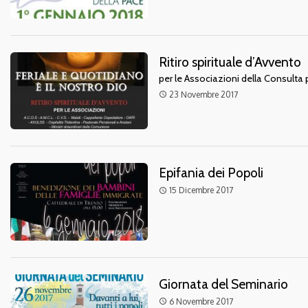
Ritiro spirituale d’Avvento
per le Associazioni della Consulta 
23 Novembre 2017
access_time
Epifania dei Popoli
15 Dicembre 2017
access_time
Giornata del Seminario
6 Novembre 2017
access_time