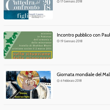
17 Gennaio 2018
access_time
Incontro pubblico con Paul
19 Gennaio 2018
access_time
Giornata mondiale del Ma
6 Febbraio 2018
access_time