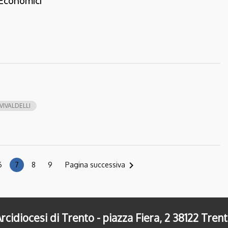
i Economici
IVALDELLI
navigate_next
6
7
8
9
Pagina successiva
rcidiocesi di Trento - piazza Fiera, 2 38122 Tren