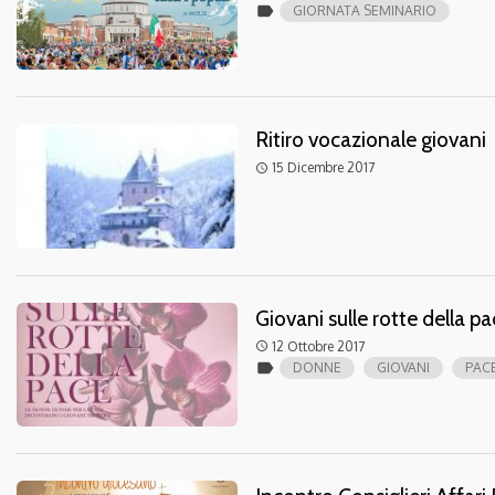
label
GIORNATA SEMINARIO
Ritiro vocazionale giovani
15 Dicembre 2017
access_time
Giovani sulle rotte della p
12 Ottobre 2017
access_time
label
DONNE
GIOVANI
PAC