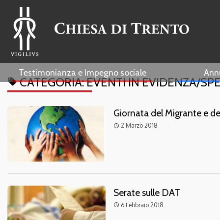
Testimonianza e Impegno sociale
Ann
CATEGORIA:
EVENTI IN EVIDENZA/SPE
local_offer
Giornata del Migrante e de
2 Marzo 2018
access_time
Serate sulle DAT
6 Febbraio 2018
access_time