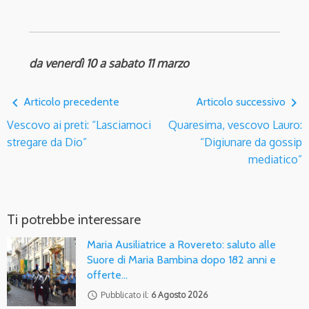
da venerdì 10 a sabato 11 marzo
navigate_before
navigate_next
Articolo precedente
Articolo successivo
Vescovo ai preti: “Lasciamoci
Quaresima, vescovo Lauro:
stregare da Dio”
“Digiunare da gossip
mediatico”
Ti potrebbe interessare
Maria Ausiliatrice a Rovereto: saluto alle
Suore di Maria Bambina dopo 182 anni e
offerte…
access_time
Pubblicato il:
6 Agosto 2026