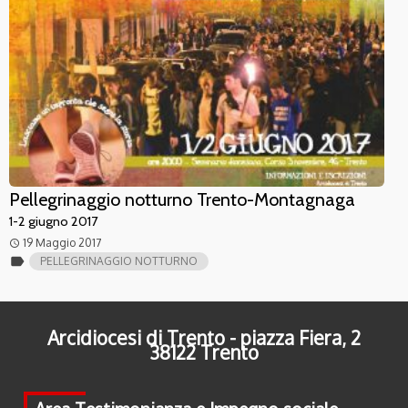
Pellegrinaggio notturno Trento-Montagnaga
1-2 giugno 2017
19 Maggio 2017
access_time
label
PELLEGRINAGGIO NOTTURNO
Arcidiocesi di Trento - piazza Fiera, 2
38122 Trento