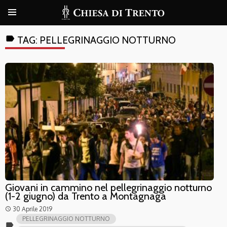
label
TAG:
PELLEGRINAGGIO NOTTURNO
Giovani in cammino nel pellegrinaggio notturno
(1-2 giugno) da Trento a Montagnaga
30 Aprile 2019
access_time
PELLEGRINAGGIO NOTTURNO
label