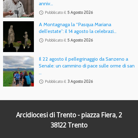
anniv…
access_time
Pubblicato il:
5 Agosto 2026
A Montagnaga la “Pasqua Mariana
dell’estate”: il 14 agosto la celebrazi…
access_time
Pubblicato il:
5 Agosto 2026
Il 22 agosto il pellegrinaggio da Sanzeno a
Senale: un cammino di pace sulle orme di san
…
access_time
Pubblicato il:
3 Agosto 2026
Arcidiocesi di Trento - piazza Fiera, 2
38122 Trento