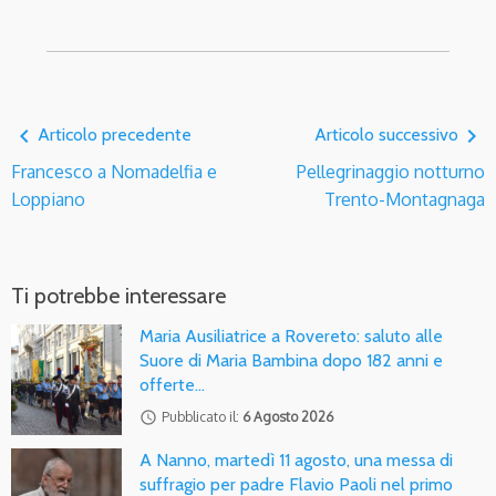
navigate_before
navigate_next
Articolo precedente
Articolo successivo
Francesco a Nomadelfia e
Pellegrinaggio notturno
Loppiano
Trento-Montagnaga
Ti potrebbe interessare
Maria Ausiliatrice a Rovereto: saluto alle
Suore di Maria Bambina dopo 182 anni e
offerte…
access_time
Pubblicato il:
6 Agosto 2026
A Nanno, martedì 11 agosto, una messa di
suffragio per padre Flavio Paoli nel primo