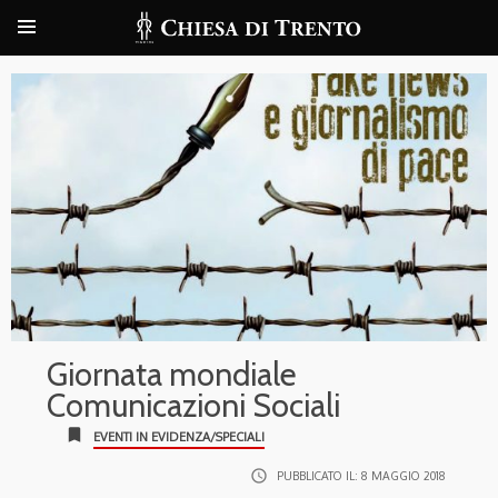
Giornata mondiale
Comunicazioni Sociali
bookmark
EVENTI IN EVIDENZA/SPECIALI
access_time
PUBBLICATO IL:
8 MAGGIO 2018