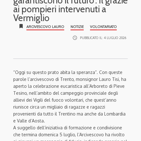
garantiscono il futuro”. Il grazie
ai pompieri intervenuti a
Vermiglio
bookmark
ARCIVESCOVO LAURO
NOTIZIE
VOLONTARIATO
access_time
PUBBLICATO IL:
4 LUGLIO 2026
“Oggi su questo prato abita la speranza”. Con queste
parole l’arcivescovo di Trento, monsignor Lauro Tisi, ha
aperto la celebrazione eucaristica all’Arboreto di Pieve
Tesino, nell’ambito del campeggio provinciale degli
allievi dei Vigili del fuoco volontari, che quest’anno
riunisce circa un migliaio di ragazze e ragazzi
provenienti da tutto il Trentino ma anche da Lombardia
e Valle d’Aosta.
A suggello dell’iniziativa di formazione e condivisione
che termina domenica 5 luglio, l’Arcivescovo ha rivolto