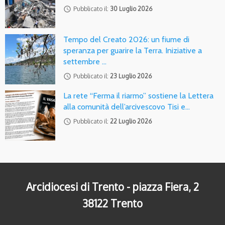
access_time
Pubblicato il:
30 Luglio 2026
Tempo del Creato 2026: un fiume di
speranza per guarire la Terra. Iniziative a
settembre …
access_time
Pubblicato il:
23 Luglio 2026
La rete “Ferma il riarmo” sostiene la Lettera
alla comunità dell’arcivescovo Tisi e…
access_time
Pubblicato il:
22 Luglio 2026
Arcidiocesi di Trento - piazza Fiera, 2
38122 Trento