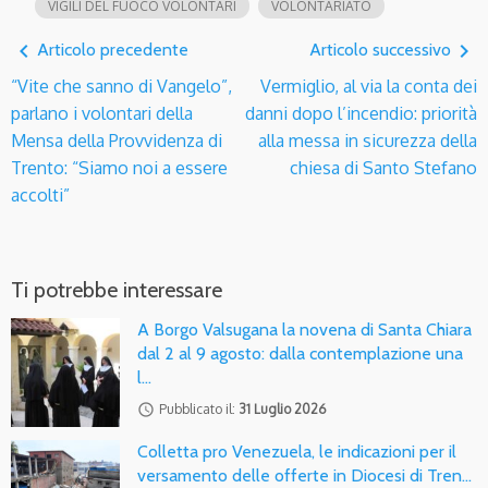
VIGILI DEL FUOCO VOLONTARI
VOLONTARIATO
navigate_before
navigate_next
Articolo precedente
Articolo successivo
“Vite che sanno di Vangelo”,
Vermiglio, al via la conta dei
parlano i volontari della
danni dopo l’incendio: priorità
Mensa della Provvidenza di
alla messa in sicurezza della
Trento: “Siamo noi a essere
chiesa di Santo Stefano
accolti”
Ti potrebbe interessare
A Borgo Valsugana la novena di Santa Chiara
dal 2 al 9 agosto: dalla contemplazione una
l…
access_time
Pubblicato il:
31 Luglio 2026
Colletta pro Venezuela, le indicazioni per il
versamento delle offerte in Diocesi di Tren…