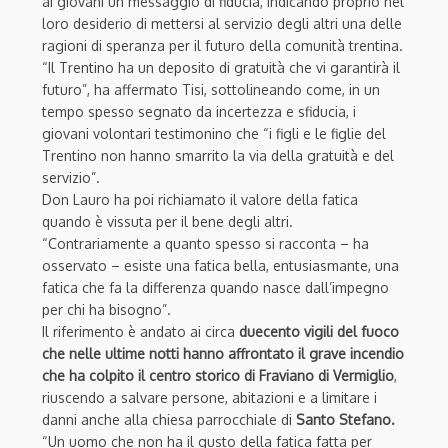
ai giovani un messaggio di fiducia, indicando proprio nel
loro desiderio di mettersi al servizio degli altri una delle
ragioni di speranza per il futuro della comunità trentina.
“Il Trentino ha un deposito di gratuità che vi garantirà il
futuro”, ha affermato Tisi, sottolineando come, in un
tempo spesso segnato da incertezza e sfiducia, i
giovani volontari testimonino che “i figli e le figlie del
Trentino non hanno smarrito la via della gratuità e del
servizio”.
Don Lauro ha poi richiamato il valore della fatica
quando è vissuta per il bene degli altri.
“Contrariamente a quanto spesso si racconta – ha
osservato – esiste una fatica bella, entusiasmante, una
fatica che fa la differenza quando nasce dall’impegno
per chi ha bisogno”.
Il riferimento è andato ai circa
duecento vigili del fuoco
che nelle ultime notti hanno affrontato il grave incendio
che ha colpito il centro storico di Fraviano di Vermiglio
,
riuscendo a salvare persone, abitazioni e a limitare i
danni anche alla chiesa parrocchiale di
Santo Stefano.
“Un uomo che non ha il gusto della fatica fatta per