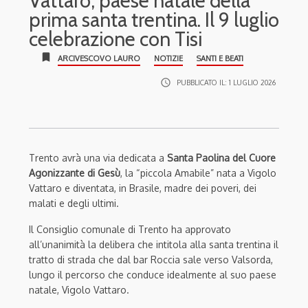
Vattaro, paese natale della
prima santa trentina. Il 9 luglio
celebrazione con Tisi
bookmark
ARCIVESCOVO LAURO
NOTIZIE
SANTI E BEATI
access_time
PUBBLICATO IL:
1 LUGLIO 2026
Trento avrà una via dedicata a
Santa Paolina del Cuore
Agonizzante di Gesù
, la “piccola Amabile” nata a Vigolo
Vattaro e diventata, in Brasile, madre dei poveri, dei
malati e degli ultimi.
Il Consiglio comunale di Trento ha approvato
all’unanimità la delibera che intitola alla santa trentina il
tratto di strada che dal bar Roccia sale verso Valsorda,
lungo il percorso che conduce idealmente al suo paese
natale, Vigolo Vattaro.