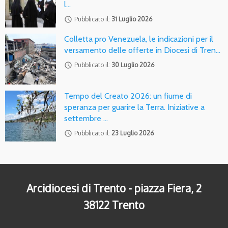
l…
access_time
Pubblicato il:
31 Luglio 2026
Colletta pro Venezuela, le indicazioni per il
versamento delle offerte in Diocesi di Tren…
access_time
Pubblicato il:
30 Luglio 2026
Tempo del Creato 2026: un fiume di
speranza per guarire la Terra. Iniziative a
settembre …
access_time
Pubblicato il:
23 Luglio 2026
Arcidiocesi di Trento - piazza Fiera, 2
38122 Trento