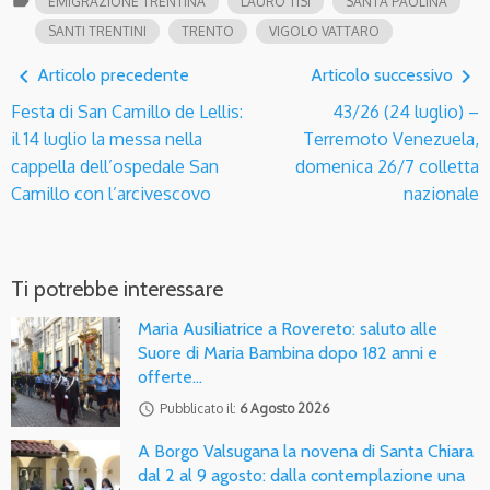
label
EMIGRAZIONE TRENTINA
LAURO TISI
SANTA PAOLINA
SANTI TRENTINI
TRENTO
VIGOLO VATTARO
navigate_before
navigate_next
Articolo precedente
Articolo successivo
Festa di San Camillo de Lellis:
43/26 (24 luglio) –
il 14 luglio la messa nella
Terremoto Venezuela,
cappella dell’ospedale San
domenica 26/7 colletta
Camillo con l’arcivescovo
nazionale
Ti potrebbe interessare
Maria Ausiliatrice a Rovereto: saluto alle
Suore di Maria Bambina dopo 182 anni e
offerte…
access_time
Pubblicato il:
6 Agosto 2026
A Borgo Valsugana la novena di Santa Chiara
dal 2 al 9 agosto: dalla contemplazione una