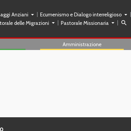
naggi Anziani
Ecumenismo e Dialogo interreligioso
search
torale delle Migrazioni
Pastorale Missionaria
Amministrazione
to