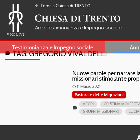
Torna a Chiesa di TRENTO
arrow_back
Testimonianza e Impegno sociale
Testimonianza e Impegno sociale
Ann
TAG:
GREGORIO VIVALDELLI
label
Nuove parole per narrare la
missionari stimolante pro
11 Marzo 2021
access_time
Pastorale delle Migrazioni
ACCRI
CRISTINA MOLFETT
label
GRUPPI MISSIONARI
LUCIA
A