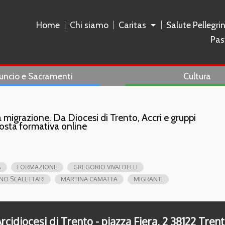
Home
Chi siamo
Caritas
Salute Pellegri
Pas
uncio e Sacramenti
Cultura
 migrazione. Da Diocesi di Trento, Accri e gruppi
posta formativa online
A
FORMAZIONE
GREGORIO VIVALDELLI
NO SCALETTARI
MARTINA CAMATTA
MIGRANTI
rcidiocesi di Trento - piazza Fiera, 2 38122 Tren