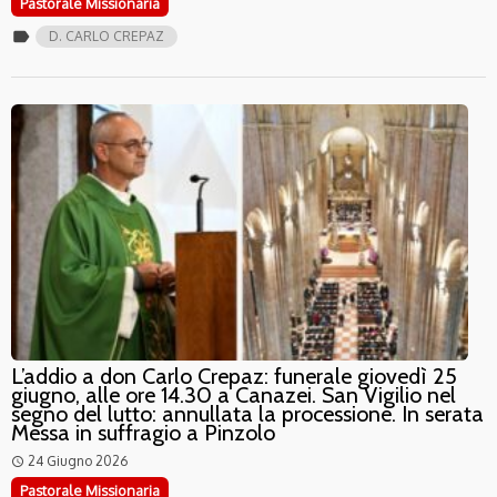
Pastorale Missionaria
label
D. CARLO CREPAZ
L’addio a don Carlo Crepaz: funerale giovedì 25
giugno, alle ore 14.30 a Canazei. San Vigilio nel
segno del lutto: annullata la processione. In serata
Messa in suffragio a Pinzolo
24 Giugno 2026
access_time
Pastorale Missionaria