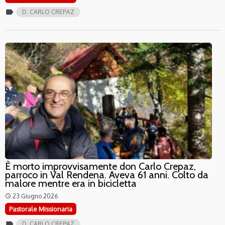
label
D. CARLO CREPAZ
È morto improvvisamente don Carlo Crepaz,
parroco in Val Rendena. Aveva 61 anni. Colto da
malore mentre era in bicicletta
23 Giugno 2026
access_time
Pastorale Missionaria
label
D. CARLO CREPAZ