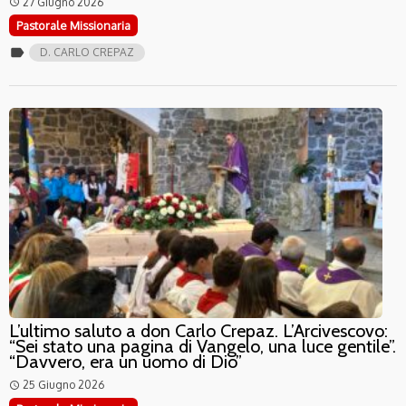
27 Giugno 2026
access_time
Pastorale Missionaria
label
D. CARLO CREPAZ
L’ultimo saluto a don Carlo Crepaz. L’Arcivescovo:
“Sei stato una pagina di Vangelo, una luce gentile”.
“Davvero, era un uomo di Dio”
25 Giugno 2026
access_time