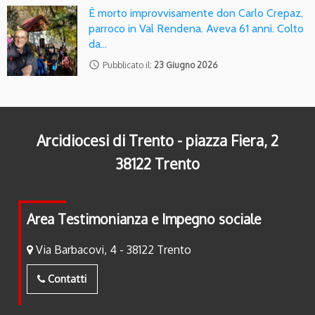
È morto improvvisamente don Carlo Crepaz,
parroco in Val Rendena. Aveva 61 anni. Colto
da…
access_time
Pubblicato il:
23 Giugno 2026
Arcidiocesi di Trento - piazza Fiera, 2
38122 Trento
Area Testimonianza e Impegno sociale
Via Barbacovi, 4 - 38122 Trento
Contatti