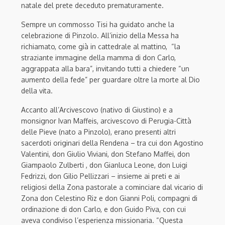
natale del prete deceduto prematuramente.
Sempre un commosso Tisi ha guidato anche la
celebrazione di Pinzolo. All’inizio della Messa ha
richiamato, come già in cattedrale al mattino, “la
straziante immagine della mamma di don Carlo,
aggrappata alla bara”, invitando tutti a chiedere “un
aumento della fede” per guardare oltre la morte al Dio
della vita.
Accanto all’Arcivescovo (nativo di Giustino) e a
monsignor Ivan Maffeis, arci
vescovo di Perugia-Città
delle Pieve (nato a Pinzolo), erano presenti altri
sacerdoti originari della Rendena – tra cui don Agostino
Valentini, don Giulio Viviani, don Stefano Maffei, don
Giampaolo Zulberti , don Gianluca Leone, don Luigi
Fedrizzi, don Gilio Pellizzari – insieme ai preti e ai
religiosi della Zona pastorale a cominciare dal vicario di
Zona don Celestino Riz e
don Gianni Poli, compagni
di
ordinazione di don Carlo, e don Guido Piva, con cui
aveva condiviso l’esperienza missionaria. “Questa