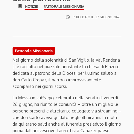
bookmark
NOTIZIE
PASTORALE MISSIONARIA
access_time
PUBBLICATO IL:
27 GIUGNO 2026
Pastorale Missionaria
Nel giorno della solennità di San Vigilio, la Val Rendena
si è raccolta nel piazzale antistante la chiesa di Pinzolo
dedicata al patrono della Diocesi per l’ultimo saluto a
don Carlo Crepaz, il parroco improvvisamente
scomparso nei giorni scorsi.
La Messa in suffragio, celebrata nella serata di venerdì
26 giugno, ha riunito le comunità – oltre un migliaio le
persone presenti e altrettante collegate via streaming –
che don Carlo aveva guidato negli ultimi anni. In molti
da qui erano saliti anche al funerale presieduto il giorno
prima dall’arcivescovo Lauro Tisi a Canazei, paese