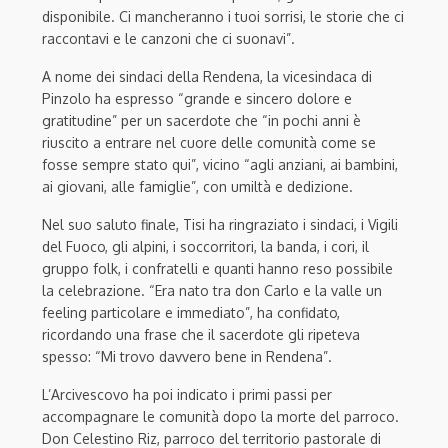
disponibile. Ci mancheranno i tuoi sorrisi, le storie che ci
raccontavi e le canzoni che ci suonavi”.
A nome dei sindaci della Rendena, la vicesindaca di
Pinzolo ha espresso “grande e sincero dolore e
gratitudine” per un sacerdote che “in pochi anni è
riuscito a entrare nel cuore delle comunità come se
fosse sempre stato qui”, vicino “agli anziani, ai bambini,
ai giovani, alle famiglie”, con umiltà e dedizione.
Nel suo saluto finale, Tisi ha ringraziato i sindaci, i Vigili
del Fuoco, gli alpini, i soccorritori, la banda, i cori, il
gruppo folk, i confratelli e quanti hanno reso possibile
la celebrazione. “Era nato tra don Carlo e la valle un
feeling particolare e immediato”, ha confidato,
ricordando una frase che il sacerdote gli ripeteva
spesso: “Mi trovo davvero bene in Rendena”.
L’Arcivescovo ha poi indicato i primi passi per
accompagnare le comunità dopo la morte del parroco.
Don Celestino Riz, parroco del territorio pastorale di