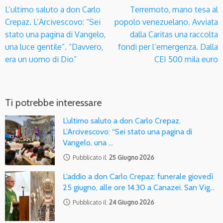
L’ultimo saluto a don Carlo
Terremoto, mano tesa al
Crepaz. L’Arcivescovo: “Sei
popolo venezuelano. Avviata
stato una pagina di Vangelo,
dalla Caritas una raccolta
una luce gentile”. “Davvero,
fondi per l’emergenza. Dalla
era un uomo di Dio”
CEI 500 mila euro
Ti potrebbe interessare
L’ultimo saluto a don Carlo Crepaz.
L’Arcivescovo: “Sei stato una pagina di
Vangelo, una …
access_time
Pubblicato il:
25 Giugno 2026
L’addio a don Carlo Crepaz: funerale giovedì
25 giugno, alle ore 14.30 a Canazei. San Vig…
access_time
Pubblicato il:
24 Giugno 2026