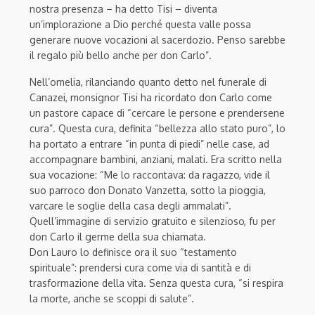
nostra presenza – ha detto Tisi – diventa
un’implorazione a Dio perché questa valle possa
generare nuove vocazioni al sacerdozio. Penso sarebbe
il regalo più bello anche per don Carlo”.
Nell’omelia, rilanciando quanto detto nel funerale di
Canazei, monsignor Tisi ha ricordato don Carlo come
un pastore capace di “cercare le persone e prendersene
cura”. Questa cura, definita “bellezza allo stato puro”, lo
ha portato a entrare “in punta di piedi” nelle case, ad
accompagnare bambini, anziani, malati. Era scritto nella
sua vocazione: “Me lo raccontava: da ragazzo, vide il
suo parroco don Donato Vanzetta, sotto la pioggia,
varcare le soglie della casa degli ammalati”.
Quell’immagine di servizio gratuito e silenzioso, fu per
don Carlo il germe della sua chiamata.
Don Lauro lo definisce ora il suo “testamento
spirituale”: prendersi cura come via di santità e di
trasformazione della vita. Senza questa cura, “si respira
la morte, anche se scoppi di salute”.