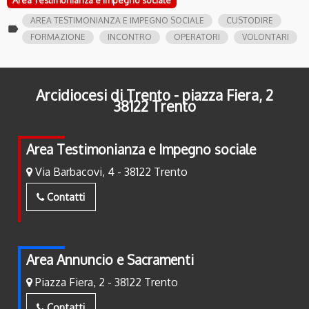
AREA TESTIMONIANZA E IMPEGNO SOCIALE
CUSTODIRE
label
FORMAZIONE
INCONTRO
OPERATORI
VOLONTARI
Arcidiocesi di Trento - piazza Fiera, 2
38122 Trento
Area Testimonianza e Impegno sociale
Via Barbacovi, 4 - 38122 Trento
Contatti
Area Annuncio e Sacramenti
Piazza Fiera, 2 - 38122 Trento
Contatti