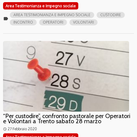
Area Testimonianza e Impegno sociale
AREA TESTIMONIANZA E IMPEGNO SOCIALE
CUSTODIRE
label
INCONTRO
OPERATORI
VOLONTARI
“Per custodire”, confronto pastorale per Operatori
e Volontari a Trento sabato 28 marzo
27 Febbraio 2020
access_time
Area Testimonianza e Impegno sociale