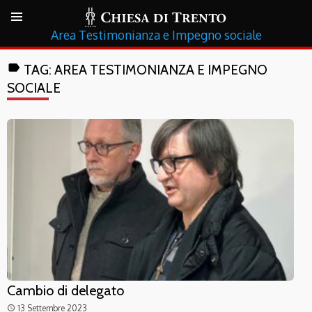
Testimonianza e Impegno sociale
label
TAG:
AREA TESTIMONIANZA E IMPEGNO
SOCIALE
Cambio di delegato
13 Settembre 2023
access_time