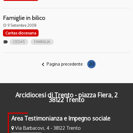
Famiglie in bilico
9 Settembre 2008
access_time
Caritas diocesana
label
CEDAS
FAMIGLIA
navigate_before
Pagina precedente
20
Arcidiocesi di Trento - piazza Fiera, 2
38122 Trento
Area Testimonianza e Impegno sociale
Via Barbacovi, 4 - 38122 Trento