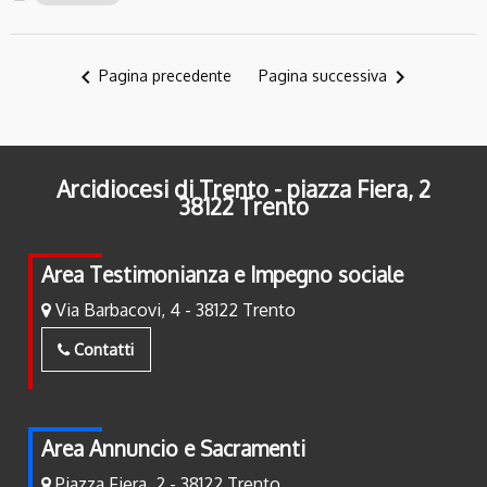
navigate_before
navigate_next
Pagina precedente
Pagina successiva
Arcidiocesi di Trento - piazza Fiera, 2
38122 Trento
Area Testimonianza e Impegno sociale
Via Barbacovi, 4 - 38122 Trento
Contatti
Area Annuncio e Sacramenti
Piazza Fiera, 2 - 38122 Trento