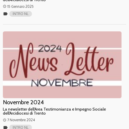
15 Gennaio 2025
access_time
label
INTRO NL
Novembre 2024
La newsletter dell'Area Testimonianza e Impegno Sociale
dell'Arcidiocesi di Trento
7 Novembre 2024
access_time
label
INTRO NL