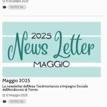
11 Dicembre 2025
access_time
label
INTRO NL
Maggio 2025
La newsletter dell'Area Testimonianza e Impegno Sociale
dell'Arcidiocesi di Trento
12 Maggio 2025
access_time
label
INTRO NL