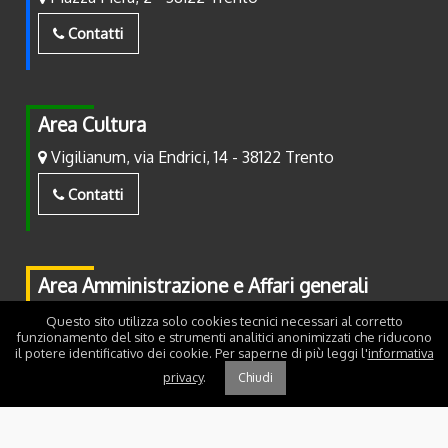
Contatti
Area Cultura
Vigilianum, via Endrici, 14 - 38122 Trento
Contatti
Area Amministrazione e Affari generali
Piazza Fiera, 2 - 38122 Trento
Questo sito utilizza solo cookies tecnici necessari al corretto
funzionamento del sito e strumenti analitici anonimizzati che riducono
il potere identificativo dei cookie. Per saperne di più leggi l'
informativa
Contatti
privacy
.
Chiudi