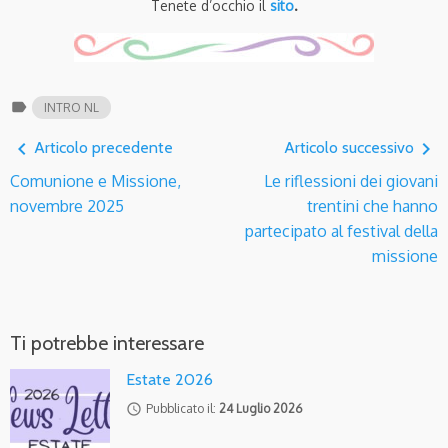
Tenete d’occhio il
sito
.
label
INTRO NL
navigate_before
navigate_next
Articolo precedente
Articolo successivo
Comunione e Missione,
Le riflessioni dei giovani
novembre 2025
trentini che hanno
partecipato al festival della
missione
Ti potrebbe interessare
Estate 2026
access_time
Pubblicato il:
24 Luglio 2026