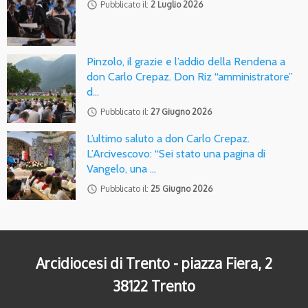
access_time
Pubblicato il:
2 Luglio 2026
Pinzolo, il grazie e l’addio della Rendena a
don Carlo Crepaz. Don Riz “amministratore”
d…
access_time
Pubblicato il:
27 Giugno 2026
L’ultimo saluto a don Carlo Crepaz.
L’Arcivescovo: “Sei stato una pagina di
Vangelo, una …
access_time
Pubblicato il:
25 Giugno 2026
Arcidiocesi di Trento - piazza Fiera, 2
38122 Trento