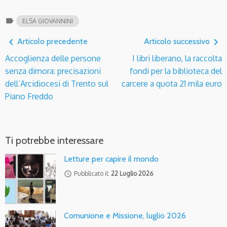
label
ELSA GIOVANNINI
navigate_before
navigate_next
Articolo precedente
Articolo successivo
Accoglienza delle persone
I libri liberano, la raccolta
senza dimora: precisazioni
fondi per la biblioteca del
dell’Arcidiocesi di Trento sul
carcere a quota 21 mila euro
Piano Freddo
Ti potrebbe interessare
Letture per capire il mondo
access_time
Pubblicato il:
22 Luglio 2026
Comunione e Missione, luglio 2026